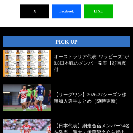
X
Facebook
LINE
PICK UP
オーストラリア代表“ワラビーズ”が
8.8日本戦のメンバー発表【顔写真
付…
【リーグワン】2026-27シーズン移
籍加入選手まとめ（随時更新）
【日本代表】網走合宿メンバー34名
を発表。明大・伊藤龍之介ら選出。