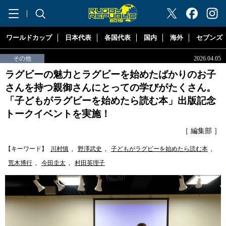
"ラグビーリパブリック"
ワールドカップ
日本代表
各国代表
国内
海外
セブンズ
その他
2026.04.05
ラグビーの魅力とラグビーを始めたばかりのお子
さんを持つ親御さんにとっての学びがたくさん。
「子どもがラグビーを始めたら読む本」出版記念
トークイベントを実施！
［ 編集部 ］
【キーワード】
川村慎
,
野澤武史
,
子どもがラグビーを始めたら読む本
,
荒木博行
,
今田圭太
,
村田英理子