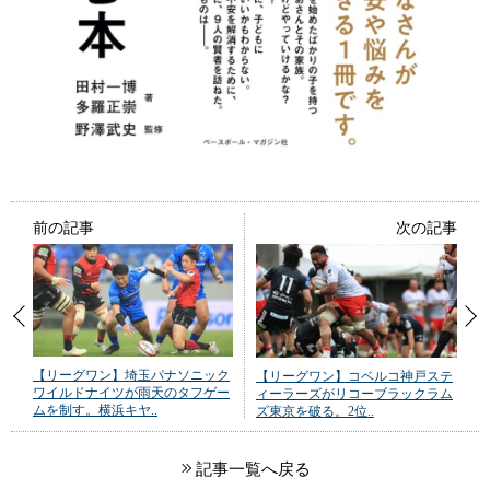
前の記事
次の記事
【リーグワン】埼玉パナソニック
【リーグワン】コベルコ神戸ステ
ワイルドナイツが雨天のタフゲー
ィーラーズがリコーブラックラム
ムを制す。横浜キヤ..
ズ東京を破る。2位..
記事一覧へ戻る