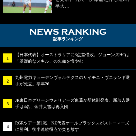
早大…
NEWS RA
記事ランキング
【日本代表】オーストラリアに3点差惜敗。ジョーンズHCは
「基礎的なスキル」の欠如を悔やむ
九州電力キューデンヴォルテクスのサイモニ・ヴニランギ選
手が死去。享年26
JR東日本グリーンウォリアーズ東葛が新体制発表。新加入選
手は4名、金井大雪は再入団
RGRツアー第1戦、NZ代表オールブラックスがストーマーズ
に勝利。後半連続得点で突き放す