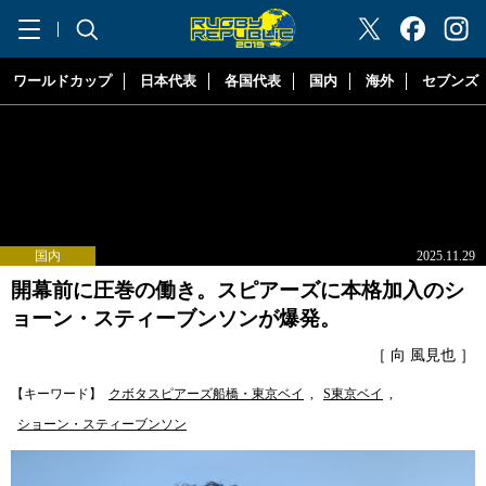
"ラグビーリパブリック"
ワールドカップ
日本代表
各国代表
国内
海外
セブンズ
国内
2025.11.29
開幕前に圧巻の働き。スピアーズに本格加入のシ
ョーン・スティーブンソンが爆発。
［ 向 風見也 ］
【キーワード】
クボタスピアーズ船橋・東京ベイ
,
S東京ベイ
,
ショーン・スティーブンソン