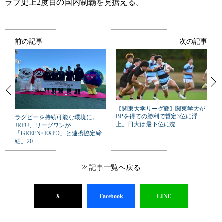
ラブ史上2度目の国内制覇を見据える。
前の記事
次の記事
【関東大学リーグ戦】関東学大が
BPを得ての勝利で暫定3位に浮
ラグビーを持続可能な環境に。
上。日大は最下位に沈..
JRFU、リーグワンが
「GREEN×EXPO」と連携協定締
結。20..
記事一覧へ戻る
X
Facebook
LINE