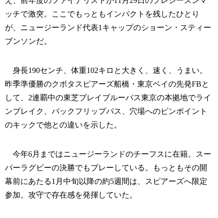
え、前年度のファイナリストが11月29日のプレシーズンマ
ッチで激突。ここでもっともインパクトを残したひとり
が、ニュージーランド代表1キャップのショーン・スティー
ブンソンだ。
身長190センチ、体重102キロと大きく、速く、うまい。
昨季準優勝のクボタスピアーズ船橋・東京ベイの先発FBと
して、2連覇中の東芝ブレイブルーパス東京の本拠地でライ
ンブレイク、バックフリップパス、穴場へのピンポイント
のキックで他との違いを示した。
今年6月まではニュージーランドのチーフスに在籍。スー
パーラグビーの決勝でもプレーしている。もっともその開
幕前にあたる1月中旬以降の約5週間は、スピアーズへ限定
参加。攻守で存在感を発揮していた。