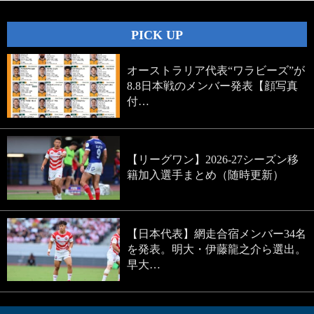
PICK UP
オーストラリア代表“ワラビーズ”が
8.8日本戦のメンバー発表【顔写真
付…
【リーグワン】2026-27シーズン移
籍加入選手まとめ（随時更新）
【日本代表】網走合宿メンバー34名
を発表。明大・伊藤龍之介ら選出。
早大…