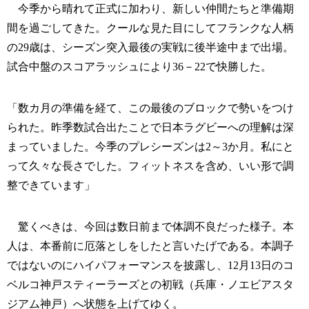
今季から晴れて正式に加わり、新しい仲間たちと準備期
間を過ごしてきた。クールな見た目にしてフランクな人柄
の29歳は、シーズン突入最後の実戦に後半途中まで出場。
試合中盤のスコアラッシュにより36－22で快勝した。
「数カ月の準備を経て、この最後のブロックで勢いをつけ
られた。昨季数試合出たことで日本ラグビーへの理解は深
まっていました。今季のプレシーズンは2～3か月。私にと
って久々な長さでした。フィットネスを含め、いい形で調
整できています」
驚くべきは、今回は数日前まで体調不良だった様子。本
人は、本番前に厄落としをしたと言いたげである。本調子
ではないのにハイパフォーマンスを披露し、12月13日のコ
ベルコ神戸スティーラーズとの初戦（兵庫・ノエビアスタ
ジアム神戸）へ状態を上げてゆく。