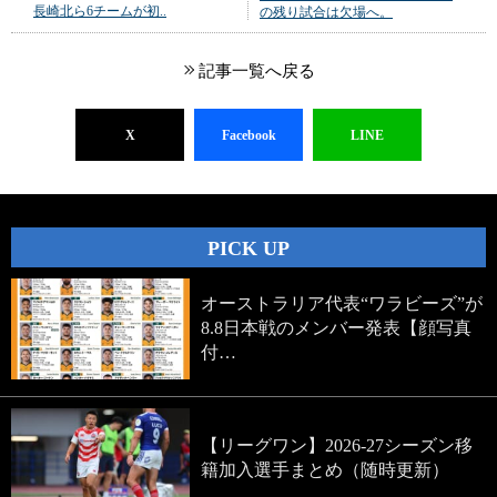
長崎北ら6チームが初..
の残り試合は欠場へ。
記事一覧へ戻る
X
Facebook
LINE
PICK UP
オーストラリア代表“ワラビーズ”が
8.8日本戦のメンバー発表【顔写真
付…
【リーグワン】2026-27シーズン移
籍加入選手まとめ（随時更新）