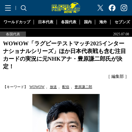
"ラグビーリパブリック"
ワールドカップ
日本代表
各国代表
国内
海外
セブンズ
各国代表
2025.07.08
WOWOW「ラグビーテストマッチ2025インター
ナショナルシリーズ」ほか日本代表戦も含む注目
カードの実況に元NHKアナ・豊原謙二郎氏が決
定！
［ 編集部 ］
【キーワード】
WOWOW
,
放送
,
配信
,
豊原謙二郎