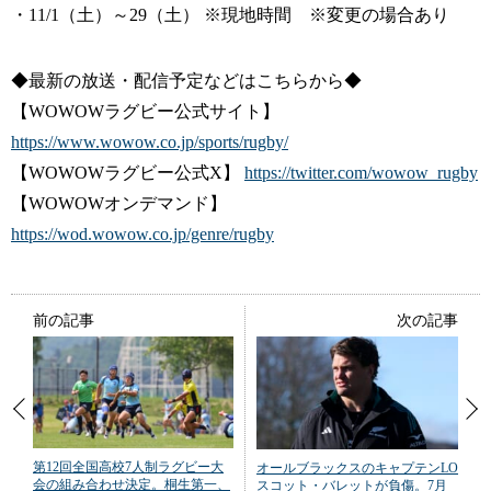
・11/1（土）～29（土） ※現地時間 ※変更の場合あり
◆最新の放送・配信予定などはこちらから◆
【WOWOWラグビー公式サイト】
https://www.wowow.co.jp/sports/rugby/
【WOWOWラグビー公式X】
https://twitter.com/wowow_rugby
【WOWOWオンデマンド】
https://wod.wowow.co.jp/genre/rugby
前の記事
次の記事
第12回全国高校7人制ラグビー大
オールブラックスのキャプテンLO
会の組み合わせ決定。桐生第一、
スコット・バレットが負傷。7月