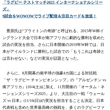
「ラグビー テストマッチ2025 インターナショナルシリー
ズ」
9試合をWOWOWでライブ配信＆注目カードを放送！
豊原氏は“ブライトンの奇跡”と呼ばれる、2015年W杯イ
ングランド大会で日本が南アフリカに劇的な勝利を収めた
試合の実況を担当。さらに日本開催の2019年W杯では、日
本がアイルランドに勝利した試合での「もうこれは奇跡と
は言わせない」などの実況が話題となった。
さらに、8月開幕の南半球の強豪4カ国による対抗戦
「ザ・ラグビー チャンピオンシップ」の『アルゼンチン vs
南アフリカ』(10/4(土))に加え、11月開催の「オータム・ネ
ーションズシリーズ2025」より、大注目の一戦『ウェール
ズ vs 日本』(11/16(日))の実況を担当することも決定。日本
代表戦も含めた世界最高峰の熱戦を、多くのラグビーファ