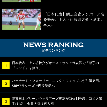
【日本代表】網走合宿メンバー34名
を発表。明大・伊藤龍之介ら選出。
早大…
NEWS RA
記事ランキング
日本代表・上ノ坊駿介がオーストラリア代表戦で「相手の
『レッド』を狙う」
バーナード・フォーリー、ニック・フィップスが引退撤回。
SRPワラターズで現役復帰へ
JR東日本グリーンウォリアーズ東葛が新体制発表。新加入選
手は4名、金井大雪は再入団