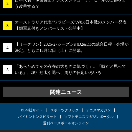
日本代表・伊藤鐘史アシスタントコーチ、モールの防御をど
う改善する？
オーストラリア代表“ワラビーズ”が8.8日本戦のメンバー発表
【顔写真付きメンバーリスト公開中】
【リーグワン】2026-27シーズンのD2&D3の試合日程・会場が
決定。ともに12月12日（土）に開幕。
「あらためてその存在の大きさに気づく」。「嘘だと思って
いる」。堀江翔太引退へ、周りの反応いろいろ
関連ニュース
BBM社サイト
スポーツクリック
テニスマガジン
バドミントンスピリット
ソフトテニスマガジンポータル
週刊ベースボールオンライン