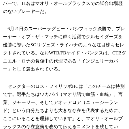
バーで、11名はマオリ・オールブラックスでの試合出場歴
のないプレーヤーだ。
6月21日のスーパーラグビー・パシフィック決勝で、プレ
ーヤー・オブ・ザ・マッチに輝く活躍でクルセイダーズを
優勝に導いたSOリヴェズ・ライハナのような注目株もセレ
クトされている。なおWTB/FBケイド・バンクスは、CTBダ
ニエル・ロナの負傷中の代理である「インジュリーカバ
ー」として選出されている。
セレクターのロス・フィリッポHCは「このチームは特別
です。選手たちはワカパパ（マオリ語で血筋・血統）、言
葉、ジャージー、そしてアオテアロア（ニュージーラン
ド）という自分たちよりも大きな存在を代表するために、
ここにいることを理解しています」と、マオリ・オールブ
ラックスの存在意義を改めて伝えるコメントを残してい