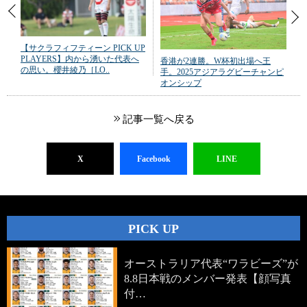
【サクラフィフティーン PICK UP
PLAYERS】内から湧いた代表へ
香港が2連勝。W杯初出場へ王
の思い。櫻井綾乃［LO..
手。2025アジアラグビーチャンピ
オンシップ
記事一覧へ戻る
X
Facebook
LINE
PICK UP
オーストラリア代表“ワラビーズ”が
8.8日本戦のメンバー発表【顔写真
付…