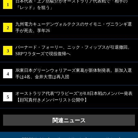
日本代表・上ノ坊駿介がオーストラリア代表戦で「相手の
『レッド』を狙う」
九州電力キューデンヴォルテクスのサイモニ・ヴニランギ選
手が死去。享年26
バーナード・フォーリー、ニック・フィップスが引退撤回。
SRPワラターズで現役復帰へ
JR東日本グリーンウォリアーズ東葛が新体制発表。新加入選
手は4名、金井大雪は再入団
オーストラリア代表“ワラビーズ”が8.8日本戦のメンバー発表
【顔写真付きメンバーリスト公開中】
関連ニュース