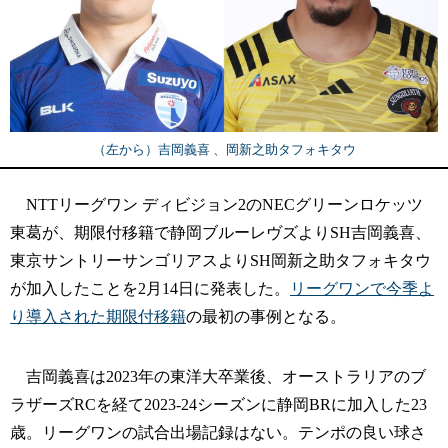
（左から）吉岡義喜 、岡新之助タフォキタウ
NTTリーグワン ディビジョン2のNECグリーンロケッツ
東葛が、期限付移籍で静岡ブルーレヴズよりSH吉岡義喜、
東京サントリーサンゴリアスよりSH岡新之助タフォキタウ
が加入したことを2月14日に発表した。
リーグワンで今季よ
り導入された期限付移籍
の最初の事例となる。
吉岡義喜は2023年の東洋大卒業後、オーストラリアのブ
ラザーズRCを経て2023-24シーズンに静岡BRに加入した23
歳。リーグワンの試合出場記録はない。テンポの良い球さ