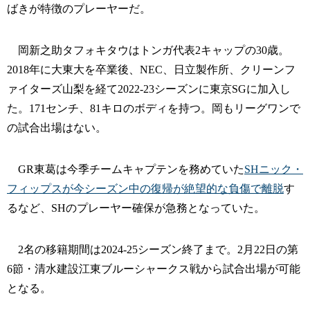
ばきが特徴のプレーヤーだ。
岡新之助タフォキタウはトンガ代表2キャップの30歳。
2018年に大東大を卒業後、NEC、日立製作所、クリーンフ
ァイターズ山梨を経て2022-23シーズンに東京SGに加入し
た。171センチ、81キロのボディを持つ。岡もリーグワンで
の試合出場はない。
GR東葛は今季チームキャプテンを務めていた
SHニック・
フィップスが今シーズン中の復帰が絶望的な負傷で離脱
す
るなど、SHのプレーヤー確保が急務となっていた。
2名の移籍期間は2024-25シーズン終了まで。2月22日の第
6節・清水建設江東ブルーシャークス戦から試合出場が可能
となる。