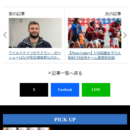
前の記事
次の記事
ワイルドナイツのラクラン・ボー
【Photo Gallery】U18花園女子15人
シェーはなぜ安定感抜群なのか。
制&U18合同チーム東西対抗戦
記事一覧へ戻る
X
Facebook
LINE
PICK UP