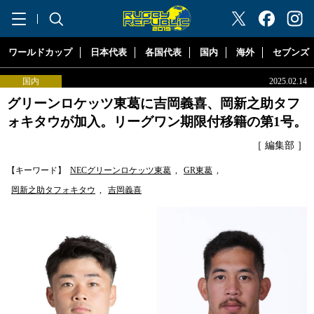
"ラグビーリパブリック"
ワールドカップ
日本代表
各国代表
国内
海外
セブンズ
国内
2025.02.14
グリーンロケッツ東葛に吉岡義喜、岡新之助タフ
ォキタウが加入。リーグワン期限付移籍の第1号。
［ 編集部 ］
【キーワード】
NECグリーンロケッツ東葛
,
GR東葛
,
岡新之助タフォキタウ
,
吉岡義喜