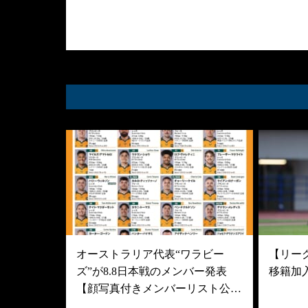
オーストラリア代表“ワラビー
【リーグ
ズ”が8.8日本戦のメンバー発表
移籍加
【顔写真付きメンバーリスト公…