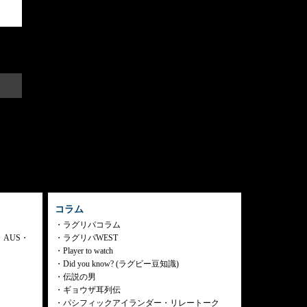
コラム
ラグリパコラム
・AUS・
ラグリパWEST
Player to watch
Did you know? (ラグビー豆知識)
伝説の男
ギョウザ耳列伝
パシフィックアイランダー・リレートーク