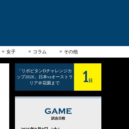
女子
コラム
その他
1
「リポビタンDチャレンジカ
ップ2026」日本vsオーストラ
日
リア＠花園まで
GAME
試合日程