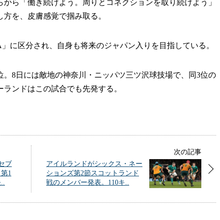
らから「働き続けよう。周りとコネクションを取り続けよう」
し方を、皮膚感覚で掴み取る。
」に区分され、自身も将来のジャパン入りを目指している。
4位。8日には敵地の神奈川・ニッパツ三ツ沢球技場で、同3位の
ーランドはこの試合でも先発する。
次の記事
セブ
アイルランドがシックス・ネー
第1
ションズ第2節スコットランド
.
戦のメンバー発表。110キ..