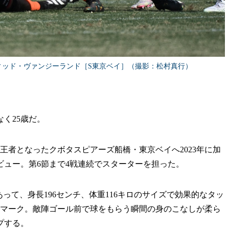
ィッド・ヴァンジーランド［S東京ベイ］（撮影：松村真行）
く25歳だ。
者となったクボタスピアーズ船橋・東京ベイへ2023年に加
ビュー。第6節まで4戦連続でスターターを担った。
って、身長196センチ、体重116キロのサイズで効果的なタッ
をマーク。敵陣ゴール前で球をもらう瞬間の身のこなしが柔ら
プする。