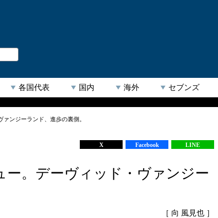
。
閉じる
各国代表
国内
海外
セブンズ
ヴァンジーランド、進歩の裏側。
【人気キーワード】
X
Facebook
LINE
ュー。デーヴィッド・ヴァンジー
［ 向 風見也 ］