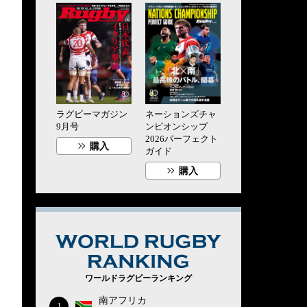
ラグビーマガジン
ネーションズチャ
9月号
ンピオンシップ
2026パーフェクト
購入
ガイド
購入
WORLD RUG
ワールドラグビーランキング
南アフリカ
1