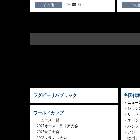
2026.08.06
その他
その
ラグビーリパブリック
各国代
ニュー
シック
ワールドカップ
ザ・ラ
ニュース一覧
ネーシ
2027オーストラリア大会
パシフ
2025女子大会
アジア
2023フランス大会
欧州チ