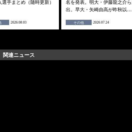
入選手まとめ（随時更新）
名を発表。明大・伊藤龍之介ら
出。早大・矢崎由高が昨秋以…
2026.08.03
2026.07.24
他
その他
関連ニュース