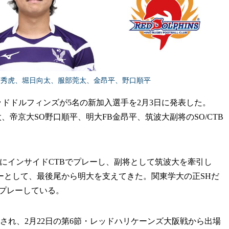
須秀虎、堀日向太、服部莞太、金昂平、野口順平
ッドドルフィンズが5名の新加入選手を2月3日に発表した。
帝京大SO野口順平、明大FB金昂平、筑波大副将のSO/CTB
にインサイドCTBでプレーし、副将として筑波大を牽引し
ーとして、最後尾から明大を支えてきた。関東学大の正SHだ
てプレーしている。
れ、2月22日の第6節・レッドハリケーンズ大阪戦から出場