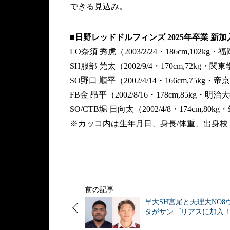
できる見込み。
■日野レッドドルフィンズ 2025年卒業 新
LO奈須 秀虎（2003/2/24・186cm,102kg
SH服部 莞太（2002/9/4・170cm,72kg・
SO野口 順平（2002/4/14・166cm,75kg・
FB金 昂平（2002/8/16・178cm,85kg・明治
SO/CTB堀 日向太（2002/4/8・174cm,80
※カッコ内は生年月日、身長/体重、出身校
前の記事
早大SH宮尾と天理大NO8
タがサンゴリアスに加入