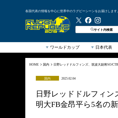
各国代表の情報を中心に世界中のラグビーシーンをお届けします
ラグビーリパブリック
サイト内検索
ワールドカップ
日本代表
HOME
国内
日野レッドドルフィンズ、筑波大副将SO/CT
国内
2025.02.04
日野レッドドルフィンズ
明大FB金昂平ら5名の