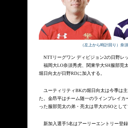
（左上から時計回り）奈
NTTリーグワン ディビジョン2の日野レ
福岡大LO奈須秀虎、関東学大SH服部莞太、
堀日向太が日野RDに加入する。
ユーティリティBKの堀日向太は今季は主
た。金昂平はチーム随一のラインブレイカ
った服部莞太の弟・亮太は早大のSOとし
新加入選手5名はアーリーエントリー登録さ