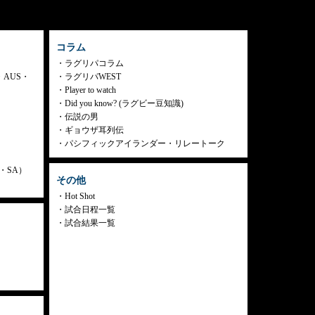
コラム
ラグリパコラム
・AUS・
ラグリパWEST
Player to watch
Did you know? (ラグビー豆知識)
伝説の男
ギョウザ耳列伝
パシフィックアイランダー・リレートーク
ly・SA）
その他
Hot Shot
試合日程一覧
試合結果一覧