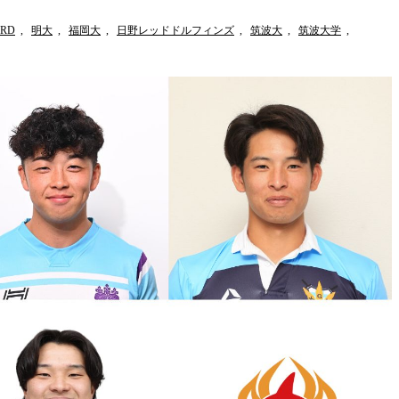
RD
,
明大
,
福岡大
,
日野レッドドルフィンズ
,
筑波大
,
筑波大学
,