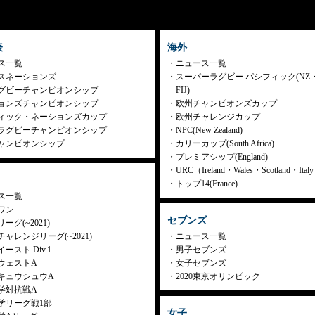
表
海外
ス一覧
ニュース一覧
スネーションズ
スーパーラグビー パシフィック(NZ
グビーチャンピオンシップ
FIJ)
ョンズチャンピオンシップ
欧州チャンピオンズカップ
ィック・ネーションズカップ
欧州チャレンジカップ
ラグビーチャンピオンシップ
NPC(New Zealand)
ャンピオンシップ
カリーカップ(South Africa)
プレミアシップ(England)
URC（Ireland・Wales・Scotland・Ita
トップ14(France)
ス一覧
ワン
セブンズ
ーグ(~2021)
ャレンジリーグ(~2021)
ニュース一覧
ースト Div.1
男子セブンズ
ウェストA
女子セブンズ
キュウシュウA
2020東京オリンピック
学対抗戦A
学リーグ戦1部
女子