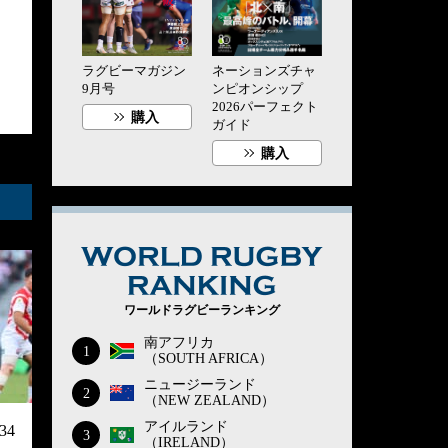
ラグビーマガジン
ネーションズチャ
9月号
ンピオンシップ
2026パーフェクト
購入
ガイド
購入
WORLD RUG
ワールドラグビーランキング
南アフリカ
1
（SOUTH AFRICA）
ニュージーランド
2
（NEW ZEALAND）
アイルランド
4
3
（IRELAND）