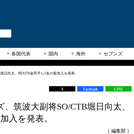
。
閉じる
各国代表
国内
海外
セブンズ
B堀日向太、明大FB金昂平ら5名の新加入を発表。
【人気キーワード】
X
Facebook
LINE
、筑波大副将SO/CTB堀日向太、
新加入を発表。
［ 編集部 ］