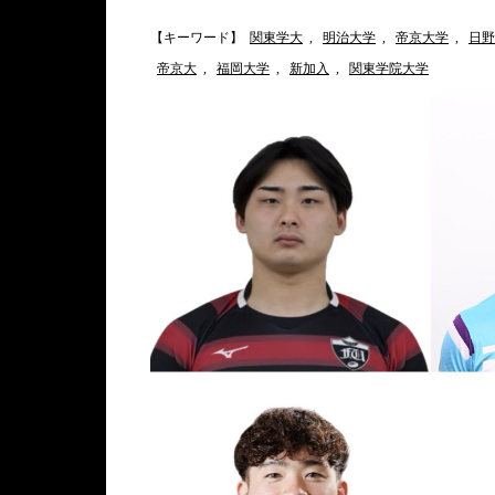
【キーワード】
関東学大
,
明治大学
,
帝京大学
,
日野
帝京大
,
福岡大学
,
新加入
,
関東学院大学