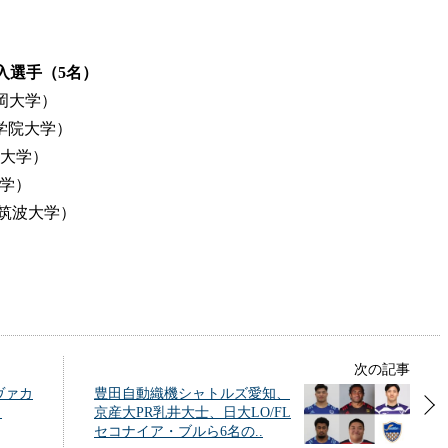
加入選手（5名）
・福岡大学）
関東学院大学）
帝京大学）
大学）
kg・筑波大学）
次の記事
ヴァカ
豊田自動織機シャトルズ愛知、
！
京産大PR乳井大士、日大LO/FL
セコナイア・ブルら6名の..