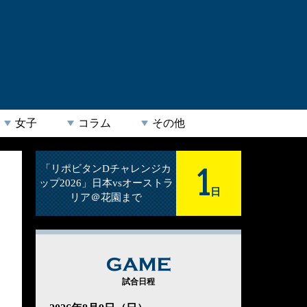
女子
コラム
その他
1
「リポビタンDチャレンジカ
ップ2026」日本vsオーストラ
日
リア＠花園まで
GAME
試合日程