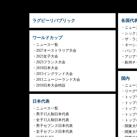
ラグビーリパブリック
各国代
ニュー
シック
ワールドカップ
ザ・ラ
ニュース一覧
ネーシ
2027オーストラリア大会
パシフ
2025女子大会
アジア
2023フランス大会
欧州チ
2019日本大会
2015イングランド大会
国内
2011ニュージーランド大会
2019日本大会特設
ニュー
リーグ
トップリ
日本代表
トップチ
ニュース一覧
トップイ
男子15人制日本代表
トップ
女子15人制日本代表
トップ
男子セブンズ日本代表
関東大
女子セブンズ日本代表
関東大