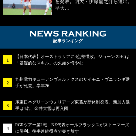
を発表。明大・伊藤龍之介ら選出。
早大…
NEWS RA
記事ランキング
【日本代表】オーストラリアに3点差惜敗。ジョーンズHCは
「基礎的なスキル」の欠如を悔やむ
九州電力キューデンヴォルテクスのサイモニ・ヴニランギ選
手が死去。享年26
JR東日本グリーンウォリアーズ東葛が新体制発表。新加入選
手は4名、金井大雪は再入団
RGRツアー第1戦、NZ代表オールブラックスがストーマーズ
に勝利。後半連続得点で突き放す