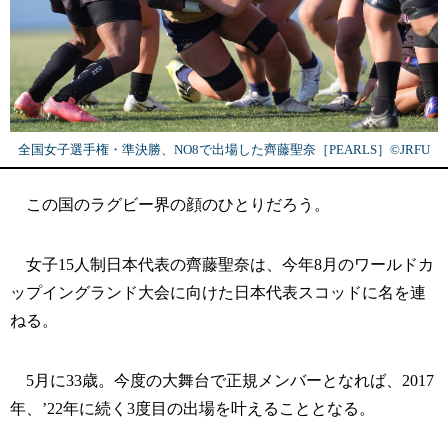
全国女子選手権・準決勝、NO8で出場した齊藤聖奈［PEARLS］©︎JRFU
この国のラグビー界の顔のひとりだろう。
女子15人制日本代表の齊藤聖奈は、今年8月のワールドカ
ップイングランド大会に向けた日本代表スコッドに名を連
ねる。
5月に33歳。今度の大舞台で正規メンバーとなれば、2017
年、’22年に続く3度目の出場を叶えることとなる。