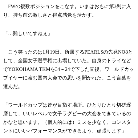
FWの複数ポジションをこなす。いまはおもに第3列に入
り、持ち前の激しさと得点感覚を活かす。
「…難しいですねぇ」
こう笑ったのは1月19日。所属するPEARLSの先発NO8と
して、全国女子選手権に出場していた。自身のトライなど
でYOKOHAMA TKMを34－24で下した直後、ワールドカッ
プイヤーに臨む国内大会での思いを聞かれた。こう言葉を
選んだ。
「ワールドカップは皆が目指す場所。ひとりひとり切磋琢
磨して、いいレベルで女子ラグビーの大会をできているの
かなと思います。（個人的には）ミスを少なく、コンスタ
ントにいいパフォーマンスができるよう、頑張ります」