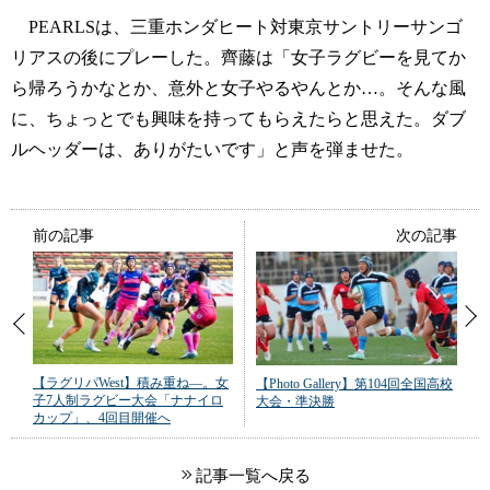
PEARLSは、三重ホンダヒート対東京サントリーサンゴ
リアスの後にプレーした。齊藤は「女子ラグビーを見てか
ら帰ろうかなとか、意外と女子やるやんとか…。そんな風
に、ちょっとでも興味を持ってもらえたらと思えた。ダブ
ルヘッダーは、ありがたいです」と声を弾ませた。
前の記事
次の記事
【ラグリパWest】積み重ね―。女
【Photo Gallery】第104回全国高校
子7人制ラグビー大会「ナナイロ
大会・準決勝
カップ」、4回目開催へ
記事一覧へ戻る