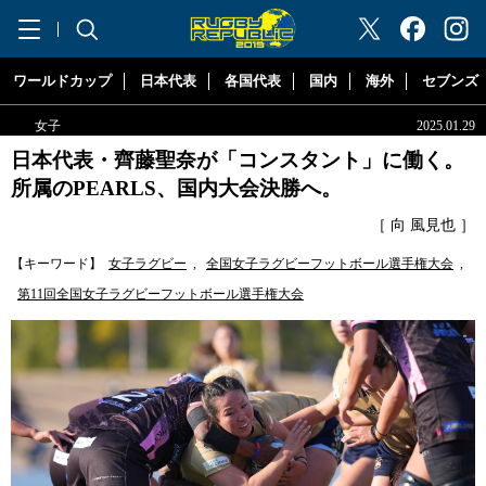
"ラグビーリパブリック"
ワールドカップ
日本代表
各国代表
国内
海外
セブンズ
女子
2025.01.29
日本代表・齊藤聖奈が「コンスタント」に働く。
所属のPEARLS、国内大会決勝へ。
［ 向 風見也 ］
【キーワード】
女子ラグビー
,
全国女子ラグビーフットボール選手権大会
,
第11回全国女子ラグビーフットボール選手権大会