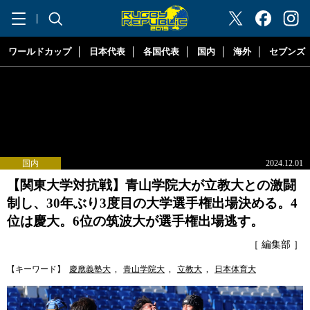
"ラグビーリパブリック"
ワールドカップ
日本代表
各国代表
国内
海外
セブンズ
国内
2024.12.01
【関東大学対抗戦】青山学院大が立教大との激闘
制し、30年ぶり3度目の大学選手権出場決める。4
位は慶大。6位の筑波大が選手権出場逃す。
［ 編集部 ］
【キーワード】
慶應義塾大
,
青山学院大
,
立教大
,
日本体育大