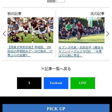
前の記事
次の記事
【関東大学対抗戦】早稲田、100
セブンズ代表・石田吉平［横浜キ
回目の早明戦を27－24で制す。17
ヤノンイーグルス/WTB］「今季
季ぶりの全勝V。
は15人制に専念」
記事一覧へ戻る
X
Facebook
LINE
PICK UP