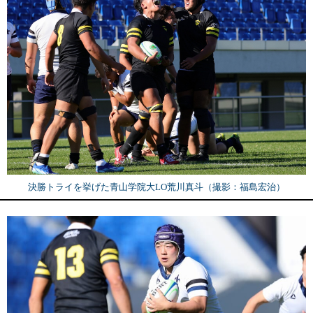
決勝トライを挙げた青山学院大LO荒川真斗（撮影：福島宏治）