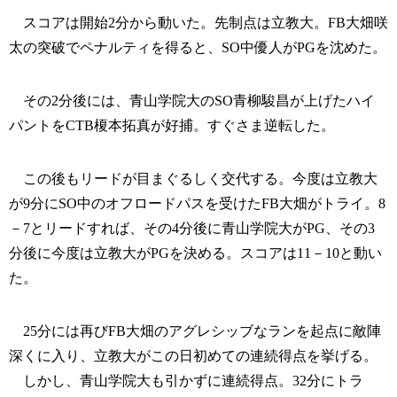
スコアは開始2分から動いた。先制点は立教大。FB大畑咲
太の突破でペナルティを得ると、SO中優人がPGを沈めた。
その2分後には、青山学院大のSO青柳駿昌が上げたハイ
パントをCTB榎本拓真が好捕。すぐさま逆転した。
この後もリードが目まぐるしく交代する。今度は立教大
が9分にSO中のオフロードパスを受けたFB大畑がトライ。8
－7とリードすれば、その4分後に青山学院大がPG、その3
分後に今度は立教大がPGを決める。スコアは11－10と動い
た。
25分には再びFB大畑のアグレシッブなランを起点に敵陣
深くに入り、立教大がこの日初めての連続得点を挙げる。
しかし、青山学院大も引かずに連続得点。32分にトラ