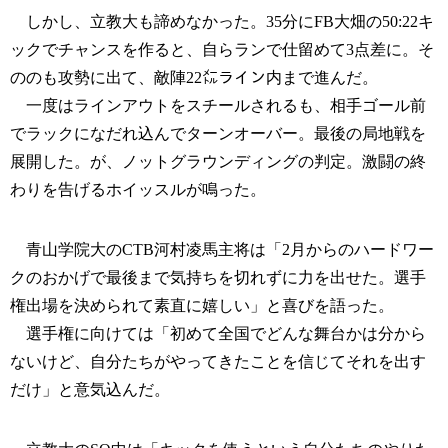
しかし、立教大も諦めなかった。35分にFB大畑の50:22キ
ックでチャンスを作ると、自らランで仕留めて3点差に。そ
ののも攻勢に出て、敵陣22㍍ライン内まで進んだ。
一度はラインアウトをスチールされるも、相手ゴール前
でラックになだれ込んでターンオーバー。最後の局地戦を
展開した。が、ノットグラウンディングの判定。激闘の終
わりを告げるホイッスルが鳴った。
青山学院大のCTB河村凌馬主将は「2月からのハードワー
クのおかげで最後まで気持ちを切れずに力を出せた。選手
権出場を決められて素直に嬉しい」と喜びを語った。
選手権に向けては「初めて全国でどんな舞台かは分から
ないけど、自分たちがやってきたことを信じてそれを出す
だけ」と意気込んだ。