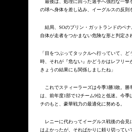
最後は、処理に回った選手へ強烈な一撃を
の球へ身体を差し込み、イーグルスの反則
結局、SOのブリン・ガットランドのペナ
自体が走者をつかまない危険な形と判定さ
「目をつぶってタックルへ行っていて、ど
時、それが『危ない』かどうかはレフリー
きょうの結果にも関係しましたね」
これでスティーラーズは今季3勝3敗。勝
は、前年度1部で12チーム9位と低迷。今
チのもと、豪華戦力の最適化に努める。
レニーに代わってイーグルス戦後の会見に
はよかったが、そればかりに頼り切ってい