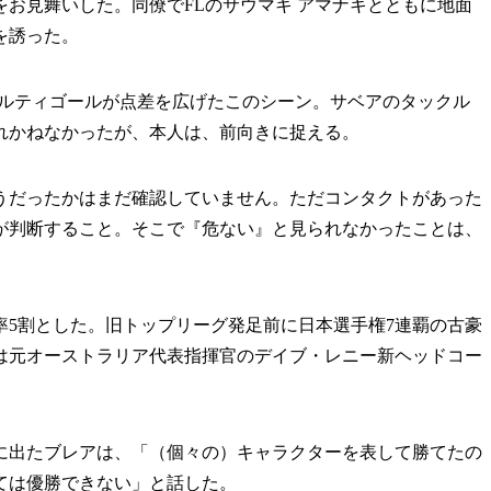
お見舞いした。同僚でFLのサウマキ アマナキとともに地面
を誘った。
ルティゴールが点差を広げたこのシーン。サベアのタックル
れかねなかったが、本人は、前向きに捉える。
うだったかはまだ確認していません。ただコンタクトがあった
が判断すること。そこで『危ない』と見られなかったことは、
率5割とした。旧トップリーグ発足前に日本選手権7連覇の古豪
季は元オーストラリア代表指揮官のデイブ・レニー新ヘッドコー
出たブレアは、「（個々の）キャラクターを表して勝てたの
ては優勝できない」と話した。