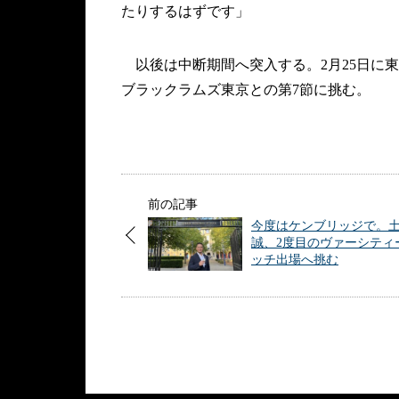
たりするはずです」
以後は中断期間へ突入する。2月25日に
ブラックラムズ東京との第7節に挑む。
前の記事
今度はケンブリッジで。
誠、2度目のヴァーシティ
ッチ出場へ挑む