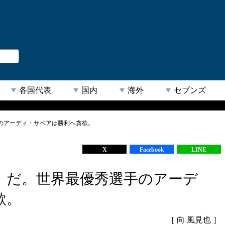
。
閉じる
各国代表
国内
海外
セブンズ
のアーディ・サベアは勝利へ貪欲。
【人気キーワード】
X
Facebook
LINE
」だ。世界最優秀選手のアーデ
欲。
［ 向 風見也 ］