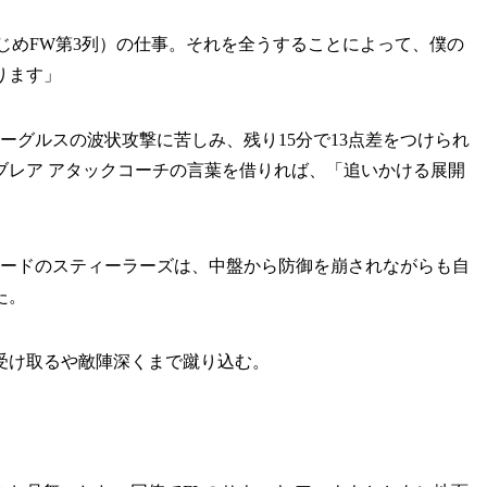
じめFW第3列）の仕事。それを全うすることによって、僕の
ります」
イーグルスの波状攻撃に苦しみ、残り15分で13点差をつけられ
ブレア アタックコーチの言葉を借りれば、「追いかける展開
リードのスティーラーズは、中盤から防御を崩されながらも自
た。
受け取るや敵陣深くまで蹴り込む。