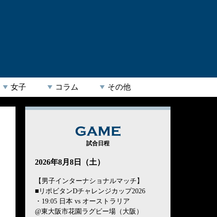
女子
コラム
その他
GAME
試合日程
2026年8月8日（土）
【男子インターナショナルマッチ】
■リポビタンDチャレンジカップ2026
・19:05 日本 vs オーストラリア
@東大阪市花園ラグビー場（大阪）