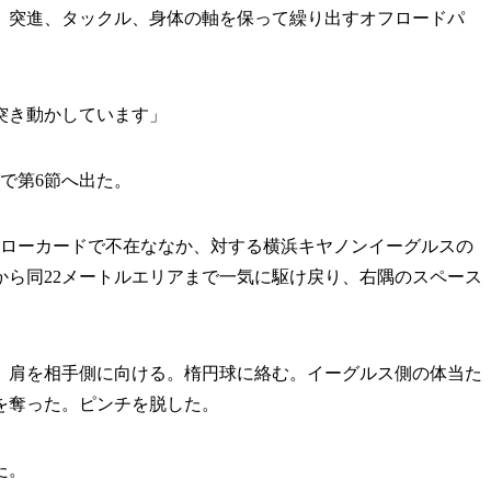
を、突進、タックル、身体の軸を保って繰り出すオフロードパ
突き動かしています」
で第6節へ出た。
エローカードで不在ななか、対する横浜キヤノンイーグルスの
から同22メートルエリアまで一気に駆け戻り、右隅のスペース
肩を相手側に向ける。楕円球に絡む。イーグルス側の体当た
を奪った。ピンチを脱した。
た。