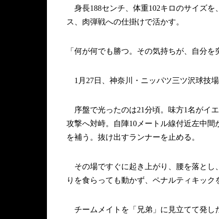
身長188センチ、体重102キロのサイズ
ス、肉弾戦への仕掛けで活かす。
「何が何でも勝つ。その気持ちが、自分を
1月27日、神奈川・ニッパツ三ツ沢球技場
序盤で光ったのは21分頃。味方1名がイ
攻撃へ対峙。自陣10メートル線付近左中間
を補う。抜け出すランナーを止める。
その場ですぐに起き上がり、腰を落とし、
りを食らっても動かず、ペナルティキック
チームメイトを「兄弟」に見立てて発し