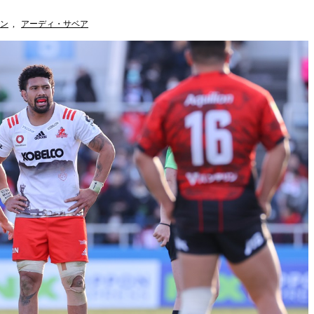
ン
,
アーディ・サベア