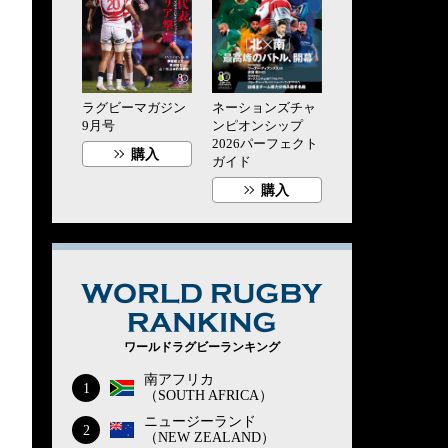
ラグビーマガジン
ネーションズチャ
9月号
ンピオンシップ
2026パーフェクト
購入
ガイド
購入
WORLD RUG
ワールドラグビーランキング
南アフリカ
1
（SOUTH AFRICA）
ニュージーランド
2
（NEW ZEALAND）