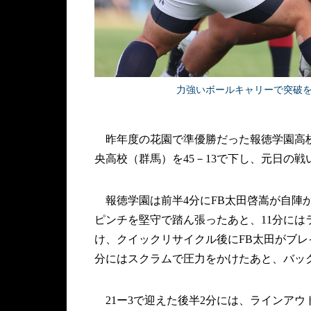
力強いボールキャリーで突破を
昨年度の花園で準優勝だった報徳学園高校
央高校（群馬）を45－13で下し、元日の
報徳学園は前半4分にFB太田啓嵩が自陣
ピンチを堅守で踏ん張ったあと、11分には
け、クイックリサイクル後にFB太田がブレ
分にはスクラムで圧力をかけたあと、バッ
21ー3で迎えた後半2分には、ラインアウ