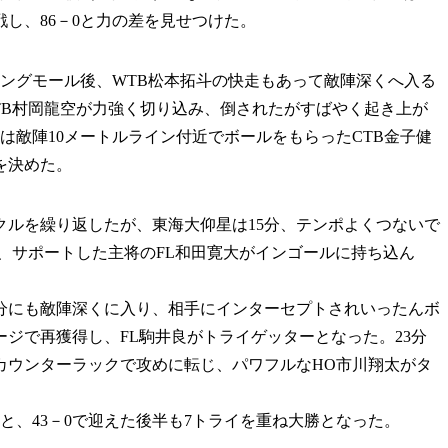
し、86－0と力の差を見せつけた。
ングモール後、WTB松本拓斗の快走もあって敵陣深くへ入る
TB村岡龍空が力強く切り込み、倒されたがすばやく起き上が
は敵陣10メートルライン付近でボールをもらったCTB金子健
を決めた。
ルを繰り返したが、東海大仰星は15分、テンポよくつないで
、サポートした主将のFL和田寛大がインゴールに持ち込ん
分にも敵陣深くに入り、相手にインターセプトされいったんボ
ージで再獲得し、FL駒井良がトライゲッターとなった。23分
カウンターラックで攻めに転じ、パワフルなHO市川翔太がタ
、43－0で迎えた後半も7トライを重ね大勝となった。