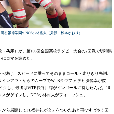
図る報徳学園のNO8小林裕太（撮影：松本かおり）
（兵庫）が、第103回全国高校ラグビー大会の2回戦で明和県
戦いにコマを進めた。
から抜け、スピードに乗ってそのままゴールへ走りきり先制。
ラインアウトからのムーブでWTBタウファ テビタ悦幸が抜
イクし、最後はWTB長谷川諒がインゴールに持ち込んだ。16
クスがゲインし、NO8小林裕太がフィニッシュ。
トから展開してFL福井礼がタテをついたあと再びすばやく回