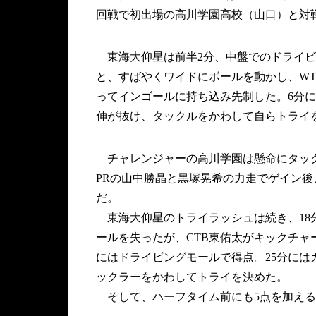
回戦で初出場の高川学園高校（山口）と対戦
東海大仰星は前半2分、中盤でのドライビ
と、すばやくワイドにボールを動かし、W
ってインゴールに持ち込み先制した。6分に
伸が抜け、タックルをかわして自らトライ
チャレンジャーの高川学園は懸命にタック
PRの山中勝晶と黒塚晃希の力走でゲイン後
だ。
東海大仰星のトライラッシュは続き、18
ールを失ったが、CTB東佑太がキックチャ
にはドライビングモールで得点。25分には
ックラーをかわしてトライを決めた。
そして、ハーフタイム前にも5点を加えると