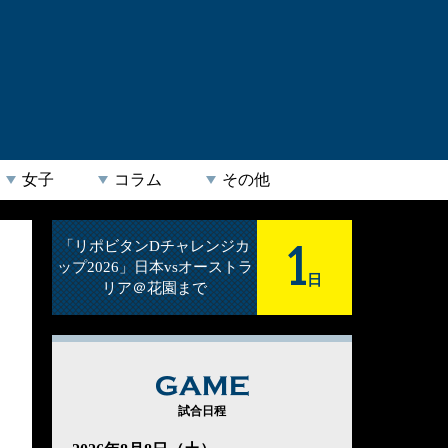
女子
コラム
その他
1
「リポビタンDチャレンジカ
ップ2026」日本vsオーストラ
日
リア＠花園まで
GAME
試合日程