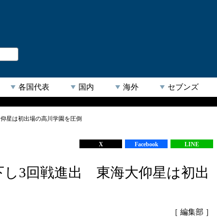
。
閉じる
各国代表
国内
海外
セブンズ
大仰星は初出場の高川学園を圧倒
【人気キーワード】
X
Facebook
LINE
下し3回戦進出 東海大仰星は初出
［ 編集部 ］