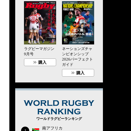
ラグビーマガジン
ネーションズチャ
9月号
ンピオンシップ
2026パーフェクト
購入
ガイド
購入
WORLD RUG
ワールドラグビーランキング
南アフリカ
1