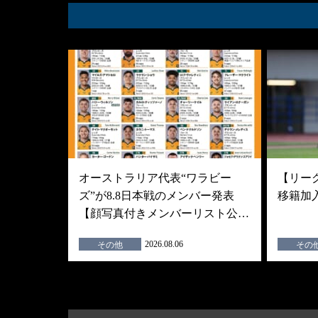
オーストラリア代表“ワラビー
【リーグ
ズ”が8.8日本戦のメンバー発表
移籍加
【顔写真付きメンバーリスト公…
2026.08.06
その他
その