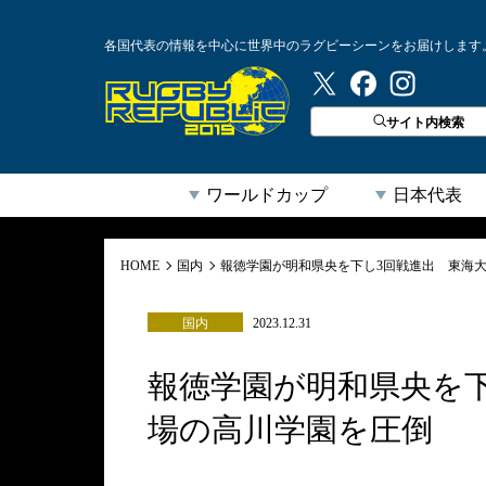
各国代表の情報を中心に世界中のラグビーシーンをお届けします
ラグビーリパブリック
サイト内検索
ワールドカップ
日本代表
HOME
国内
報徳学園が明和県央を下し3回戦進出 東海
国内
2023.12.31
報徳学園が明和県央を
場の高川学園を圧倒