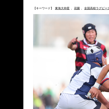
【キーワード】
東海大仰星
,
花園
,
全国高校ラグビー