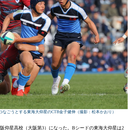
つなごうとする東海大仰星のCTB金子健伸（撮影：松本かおり）
阪仰星高校（大阪第3）になった。Bシードの東海大仰星は2