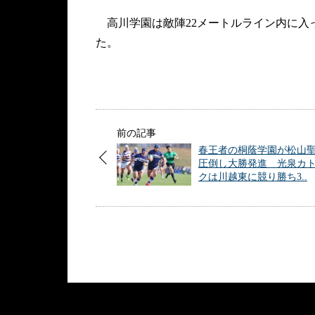
高川学園は敵陣22メートルライン内に入
た。
前の記事
春王者の桐蔭学園が松山
圧倒し大勝発進 光泉カ
クは川越東に競り勝ち3..