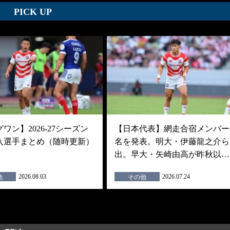
PICK UP
ワン】2026-27シーズン
【日本代表】網走合宿メンバー3
入選手まとめ（随時更新）
名を発表。明大・伊藤龍之介ら
出。早大・矢崎由高が昨秋以…
2026.08.03
2026.07.24
他
その他