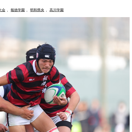
大会
,
報徳学園
,
明和県央
,
高川学園