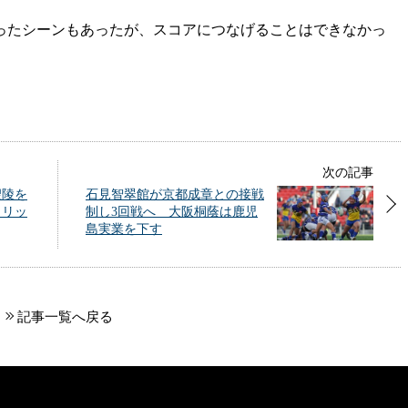
ったシーンもあったが、スコアにつなげることはできなかっ
次の記事
聖陵を
石見智翠館が京都成章との接戦
トリッ
制し3回戦へ 大阪桐蔭は鹿児
島実業を下す
記事一覧へ戻る