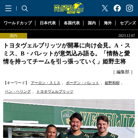
"ラグビーリパブリック"
ワールドカップ
日本代表
各国代表
国内
海外
セブンズ
国内
2023.12.07
トヨタヴェルブリッツが開幕に向け会見。A・ス
ミス、B・バレットが意気込み語る。「情熱と愛
情を持ってチームを引っ張っていく」姫野主将
［ 編集部 ］
【キーワード】
アーロン・スミス
,
ボーデン・バレット
,
姫野和樹
,
ベン・ヘリング
,
トヨタヴェルブリッツ