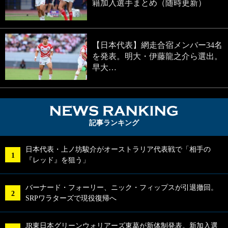
籍加入選手まとめ（随時更新）
【日本代表】網走合宿メンバー34名
を発表。明大・伊藤龍之介ら選出。
早大…
NEWS RA
記事ランキング
日本代表・上ノ坊駿介がオーストラリア代表戦で「相手の
『レッド』を狙う」
バーナード・フォーリー、ニック・フィップスが引退撤回。
SRPワラターズで現役復帰へ
JR東日本グリーンウォリアーズ東葛が新体制発表。新加入選