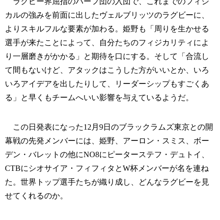
ラグビー界屈指のハーフ団の入団で、これまでのフィジ
カルの強みを前面に出したヴェルブリッツのラグビーに、
よりスキルフルな要素が加わる。姫野も「周りを生かせる
選手が来たことによって、自分たちのフィジカリティによ
り一層磨きがかかる」と期待を口にする。そして「合流し
て間もないけど、アタックはこうした方がいいとか、いろ
いろアイデアを出したりして、リーダーシップもすごくあ
る」と早くもチームへいい影響を与えているようだ。
この日発表になった12月9日のブラックラムズ東京との開
幕戦の先発メンバーには、姫野、アーロン・スミス、ボー
デン・バレットの他にNO8にピーターステフ・デュトイ、
CTBにシオサイア・フィフィタとW杯メンバーが名を連ね
た。世界トップ選手たちが織り成し、どんなラグビーを見
せてくれるのか。