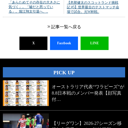
「あらためてその存在の大きさに
【忽那健太のスコットランド挑戦
気づく」。「嘘だと思ってい
記 #5】世界最古のテストマッチ会
る」。堀江翔太引退へ、..
場で試合。元W杯戦..
記事一覧へ戻る
X
Facebook
LINE
PICK UP
オーストラリア代表“ワラビーズ”が
8.8日本戦のメンバー発表【顔写真
付…
【リーグワン】2026-27シーズン移