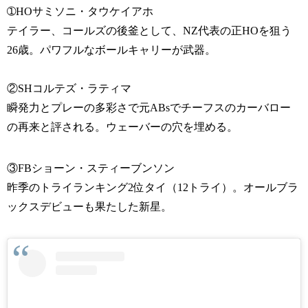
➀HOサミソニ・タウケイアホ
テイラー、コールズの後釜として、NZ代表の正HOを狙う
26歳。パワフルなボールキャリーが武器。
②SHコルテズ・ラティマ
瞬発力とプレーの多彩さで元ABsでチーフスのカーバロー
の再来と評される。ウェーバーの穴を埋める。
③FBショーン・スティーブンソン
昨季のトライランキング2位タイ（12トライ）。オールブラ
ックスデビューも果たした新星。