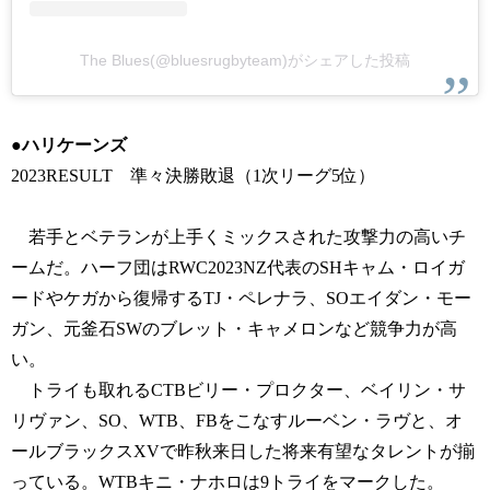
The Blues(@bluesrugbyteam)がシェアした投稿
●ハリケーンズ
2023RESULT 準々決勝敗退（1次リーグ5位）
若手とベテランが上手くミックスされた攻撃力の高いチ
ームだ。ハーフ団はRWC2023NZ代表のSHキャム・ロイガ
ードやケガから復帰するTJ・ペレナラ、SOエイダン・モー
ガン、元釜石SWのブレット・キャメロンなど競争力が高
い。
トライも取れるCTBビリー・プロクター、ベイリン・サ
リヴァン、SO、WTB、FBをこなすルーベン・ラヴと、オ
ールブラックスXVで昨秋来日した将来有望なタレントが揃
っている。WTBキニ・ナホロは9トライをマークした。