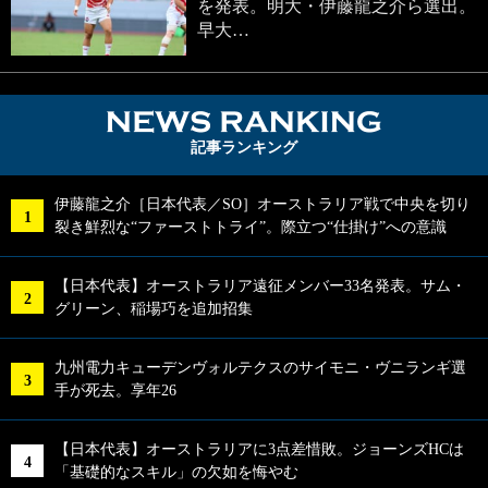
を発表。明大・伊藤龍之介ら選出。
早大…
NEWS RA
記事ランキング
伊藤龍之介［日本代表／SO］オーストラリア戦で中央を切り
裂き鮮烈な“ファーストトライ”。際立つ“仕掛け”への意識
【日本代表】オーストラリア遠征メンバー33名発表。サム・
グリーン、稲場巧を追加招集
九州電力キューデンヴォルテクスのサイモニ・ヴニランギ選
手が死去。享年26
【日本代表】オーストラリアに3点差惜敗。ジョーンズHCは
「基礎的なスキル」の欠如を悔やむ