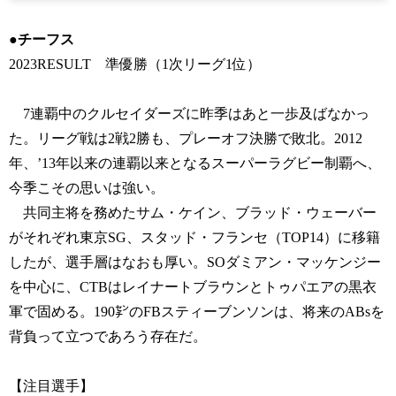
●チーフス
2023RESULT 準優勝（1次リーグ1位）
7連覇中のクルセイダーズに昨季はあと一歩及ばなかっ
た。リーグ戦は2戦2勝も、プレーオフ決勝で敗北。2012
年、’13年以来の連覇以来となるスーパーラグビー制覇へ、
今季こその思いは強い。
共同主将を務めたサム・ケイン、ブラッド・ウェーバー
がそれぞれ東京SG、スタッド・フランセ（TOP14）に移籍
したが、選手層はなおも厚い。SOダミアン・マッケンジー
を中心に、CTBはレイナートブラウンとトゥパエアの黒衣
軍で固める。190㌢のFBスティーブンソンは、将来のABsを
背負って立つであろう存在だ。
【注目選手】