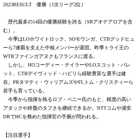
2023RESULT 優勝（1次リーグ2位）
歴代最多の14回の優勝経験を誇る（SRアオテアロアを含
む）。
今季はLOホワイトロック、SOモウンガ、CTBグッドヒュ
ーら7連覇を支えた中核メンバーが退団。昨季トライ王の
WTBファインガアヌクもフランスに渡る。
しかし、HOコーディー・テイラーやLOスコット・バレ
ット、CTBデイヴィッド・ハビリら経験豊富な選手は健
在。PRタマティ・ウィリアムズやFLトム・クリスティーら
若手も育っている。
今季から指揮を執るロブ・ペニー氏のもと、精度の高い
アタックや終盤のタフさを継続できるか。NTTコムや浦安
DRでHCを務めた指揮官の手腕が問われる。
【注目選手】