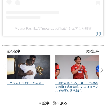
Moana Pasifika(@moanapasifika)がシェアした投稿
前の記事
次の記事
【コラム】ラグビーの未来。
「母校が弱いって、嫌」。指導者
を目指す武者大輔、いまはタック
ルで釜石を盛り上げ..
記事一覧へ戻る