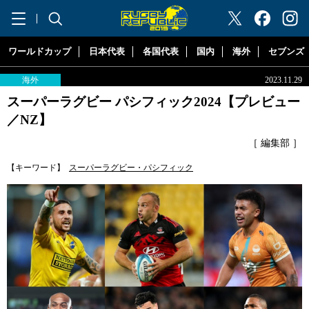
"ラグビーリパブリック"
ワールドカップ
日本代表
各国代表
国内
海外
セブンズ
海外
2023.11.29
スーパーラグビー パシフィック2024【プレビュー
／NZ】
［ 編集部 ］
【キーワード】
スーパーラグビー・パシフィック