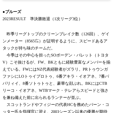
●ブルーズ
2023RESULT 準決勝敗退（1次リーグ3位）
昨季リーグトップのクリーンブレイク数（126回）、ゲイ
ンメーター（8565㍍）が証明するように、スピードあるア
タックが持ち味のチームだ。
今季はその中心を担ったSOボーデン・バレット（トヨタ
V）こそ抜けるが、FW、BKともに経験豊富なメンバーを揃
えている。FWにはNZ代表経験者がズラリ。PRトゥウンガ
ファシにLOトゥイプロトゥ、6番アキラ・イオアネ、7番パ
パリィイ、8番ソトゥトゥと、豪華な顔ぶれ。BKにはCTB
リーコ・イオアネ、WTBマーク・テレアらスピードと強さ
を兼ね備えた前に出られるランナーが並ぶ。
スコットランドやフィジーの代表HCを務めたバーン・コ
ッター氏を指揮官に迎え、2003シーズン以来の優勝が期待