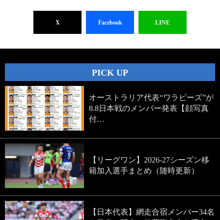
X
Facebook
LINE
PICK UP
オーストラリア代表“ワラビーズ”が
8.8日本戦のメンバー発表【顔写真
付…
【リーグワン】2026-27シーズン移
籍加入選手まとめ（随時更新）
【日本代表】網走合宿メンバー34名