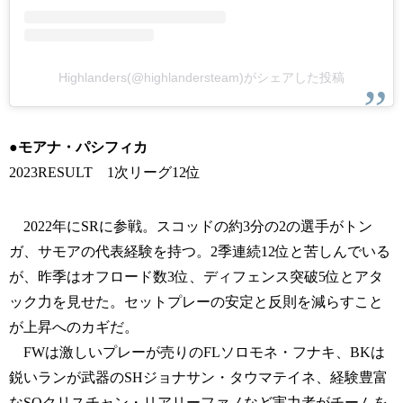
Highlanders(@highlandersteam)がシェアした投稿
●モアナ・パシフィカ
2023RESULT 1次リーグ12位
2022年にSRに参戦。スコッドの約3分の2の選手がトン
ガ、サモアの代表経験を持つ。2季連続12位と苦しんでいる
が、昨季はオフロード数3位、ディフェンス突破5位とアタ
ック力を見せた。セットプレーの安定と反則を減らすこと
が上昇へのカギだ。
FWは激しいプレーが売りのFLソロモネ・フナキ、BKは
鋭いランが武器のSHジョナサン・タウマテイネ、経験豊富
なSOクリスチャン・リアリーファノなど実力者がチームを