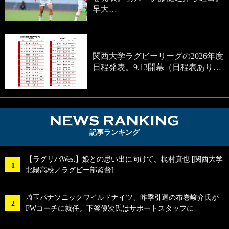
早大…
関西大学ラグビーリーグの2026年度
日程発表。9.13開幕（日程表あり…
NEWS RA
記事ランキング
【ラグリパWest】娘との思い出に向けて。梶村真也 [関西大学
北陽高校／ラグビー部監督]
埼玉パナソニックワイルドナイツ、昨季引退の布巻峻介氏が
FWコーチに就任。下釜優次氏はサポートスタッフに