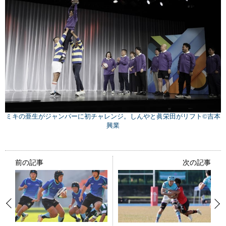
ミキの亜生がジャンパーに初チャレンジ。しんやと眞栄田がリフト©️吉本
興業
前の記事
次の記事