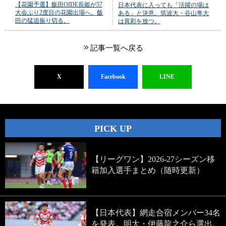
【花園予選】飯田OIDE長姫が57
日本代表に入っても「活躍の場は
大会ぶり2度目の花園出場へ。飯
ある」と決意。筑波大・谷山隼大
田の猛追振り切る。
は異彩を放つ。
記事一覧へ戻る
X
Facebook
LINE
PICK UP
【リーグワン】2026-27シーズン移
籍加入選手まとめ（随時更新）
【日本代表】網走合宿メンバー34名
を発表。明大・伊藤龍之介ら選出。