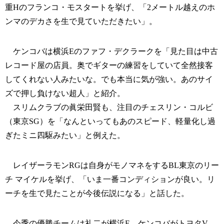
重Hのフランコ・モスタートを挙げ、「2メートル越えのホ
ンマのデカさを生で見ていただきたい」。
ケンコバは横浜Eのファフ・デクラークを「見た目は中古
レコード屋の店員。奥でギターの練習をしていて全然接客
してくれない人みたいな。でも本当に気が強い。あのサイ
ズで押し負けない超人」と紹介。
スリムクラブの眞栄田賢も、注目のチェスリン・コルビ
（東京SG）を「なんといってもあのスピード、軽量化し過
ぎたミニ四駆みたい」と例えた。
レイザーラモンRGは自身がモノマネをするBL東京のリー
チ マイケルを挙げ、「いま一番コンディションが良い。リ
ーチを生で見たことが今後伝説になる」と話した。
今季の優勝チームは礼二が横浜E、ケンコバがトヨタV、