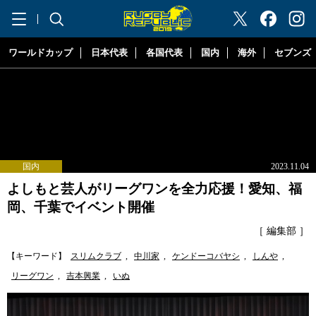
"ラグビーリパブリック"
ワールドカップ
日本代表
各国代表
国内
海外
セブンズ
国内
2023.11.04
よしもと芸人がリーグワンを全力応援！愛知、福
岡、千葉でイベント開催
［ 編集部 ］
【キーワード】
スリムクラブ
,
中川家
,
ケンドーコバヤシ
,
しんや
,
リーグワン
,
吉本興業
,
いぬ