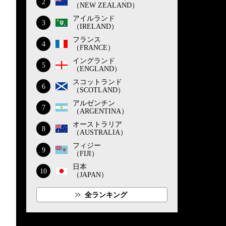
2
（NEW ZEALAND）
アイルランド
3
（IRELAND）
フランス
4
（FRANCE）
イングランド
5
（ENGLAND）
スコットランド
6
（SCOTLAND）
アルゼンチン
7
（ARGENTINA）
オーストラリア
8
（AUSTRALIA）
フィジー
9
（FIJI）
日本
10
（JAPAN）
全ランキング