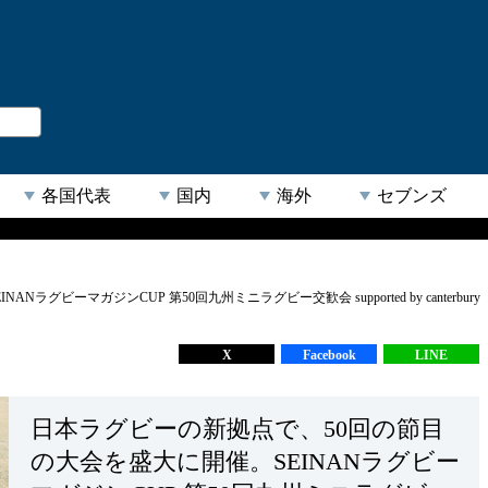
。
閉じる
各国代表
国内
海外
セブンズ
【人気キーワード】
ビーマガジンCUP 第50回九州ミニラグビー交歓会 supported by canterbury
X
Facebook
LINE
日本ラグビーの新拠点で、50回の節目
の大会を盛大に開催。SEINANラグビー