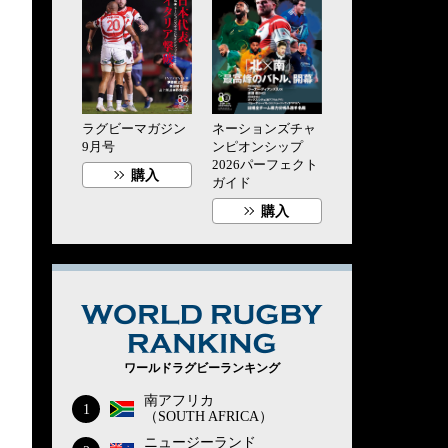
ラグビーマガジン
ネーションズチャ
9月号
ンピオンシップ
2026パーフェクト
購入
ガイド
購入
WORLD RUG
ワールドラグビーランキング
南アフリカ
1
（SOUTH AFRICA）
ニュージーランド