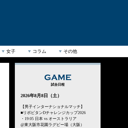
女子
コラム
その他
GAME
試合日程
2026年8月8日（土）
【男子インターナショナルマッチ】
■リポビタンDチャレンジカップ2026
・19:05 日本 vs オーストラリア
@東大阪市花園ラグビー場（大阪）