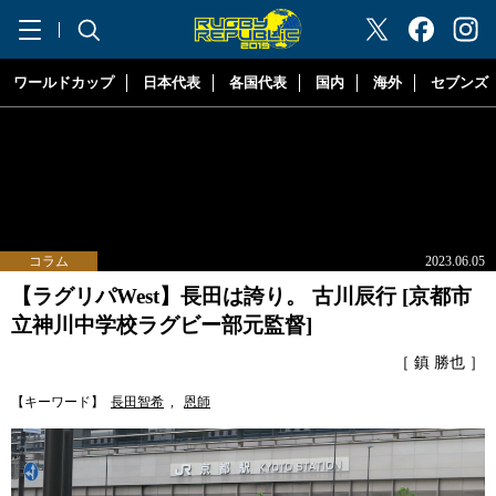
"ラグビーリパブリック"
ワールドカップ
日本代表
各国代表
国内
海外
セブンズ
コラム
2023.06.05
【ラグリパWest】長田は誇り。 古川辰行 [京都市
立神川中学校ラグビー部元監督]
［ 鎮 勝也 ］
【キーワード】
長田智希
,
恩師