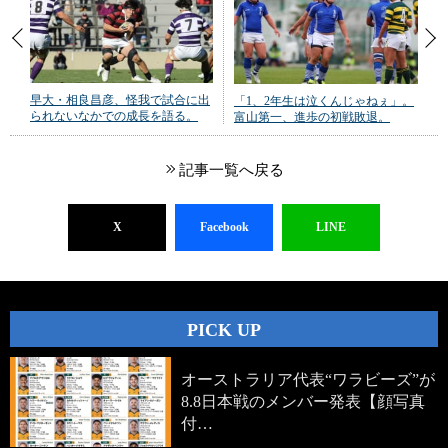
早大・相良昌彦、怪我で試合に出
「1、2年生は泣くんじゃねぇ」。
られないなかでの成長を語る。
富山第一、進歩の初戦敗退。
記事一覧へ戻る
X
Facebook
LINE
PICK UP
オーストラリア代表“ワラビーズ”が
8.8日本戦のメンバー発表【顔写真
付…