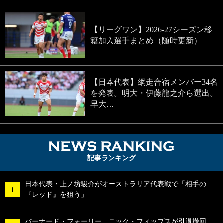
【リーグワン】2026-27シーズン移
籍加入選手まとめ（随時更新）
【日本代表】網走合宿メンバー34名
を発表。明大・伊藤龍之介ら選出。
早大…
NEWS RA
記事ランキング
日本代表・上ノ坊駿介がオーストラリア代表戦で「相手の
『レッド』を狙う」
バーナード・フォーリー、ニック・フィップスが引退撤回。