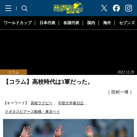
"ラグビーリパブリック"
ワールドカップ
日本代表
各国代表
国内
海外
セブンズ
コラム
2022.12.29
【コラム】高校時代は3軍だった。
［ 田村一博 ］
【キーワード】
高校ラグビー
,
中部大学春日丘
,
クボタスピアーズ船橋・東京ベイ