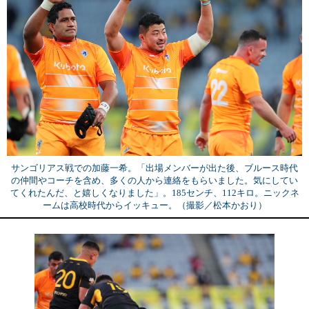
サンゴリアス戦での加藤一希。「出場メンバーが出た後、ブルース時代
の仲間やコーチを含め、多くの人から連絡をもらいました。気にしてい
てくれたんだ、と嬉しくなりました」。185センチ、112キロ。ニックネ
ームは高校時代からイッキュー。（撮影／松本かおり）