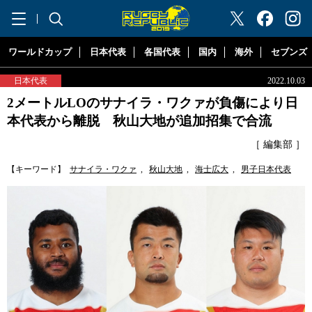
"ラグビーリパブリック"
ワールドカップ
日本代表
各国代表
国内
海外
セブンズ
日本代表
2022.10.03
2メートルLOのサナイラ・ワクァが負傷により日
本代表から離脱 秋山大地が追加招集で合流
［ 編集部 ］
【キーワード】
サナイラ・ワクァ
,
秋山大地
,
海士広大
,
男子日本代表