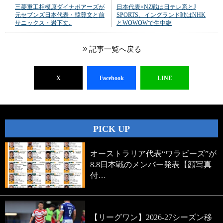
三菱重工相模原ダイナボアーズが
日本代表×NZ戦は日テレ系とJ
元セブンズ日本代表・韓尊文と前
SPORTS、イングランド戦はNHK
サニックス・岩下丈..
とWOWOWで生中継
記事一覧へ戻る
X
Facebook
LINE
PICK UP
オーストラリア代表“ワラビーズ”が
8.8日本戦のメンバー発表【顔写真
付…
【リーグワン】2026-27シーズン移