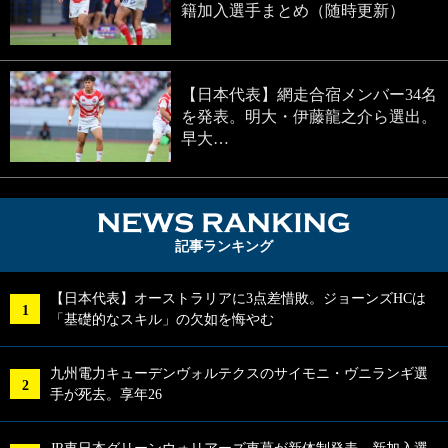
籍加入選手まとめ（随時更新）
【日本代表】網走合宿メンバー34名
を発表。明大・伊藤龍之介ら選出。
早大…
NEWS RA
記事ランキング
【日本代表】オーストラリアに3点差惜敗。ジョーンズHCは
「基礎的なスキル」の欠如を悔やむ
九州電力キューデンヴォルテクスのサイモニ・ヴニランギ選
手が死去。享年26