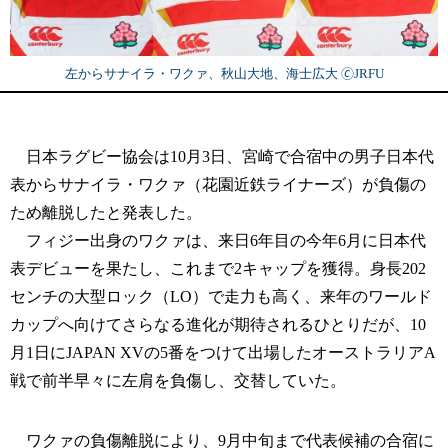
左からサナイラ・ワクァ、秋山大地、海士広大 🄫JRFU
日本ラグビー協会は10月3日、宮崎で合宿中の男子日本代
表からサナイラ・ワクァ（花園近鉄ライナーズ）が負傷の
ため離脱したと発表した。
フィジー出身のワクァは、来日6年目の今年6月に日本代
表デビューを果たし、これまで2キャップを獲得。身長202
センチの大型ロック（LO）で走力も高く、来年のワールド
カップへ向けてさらなる進化が期待されるひとりだが、10
月1日にJAPAN XVの5番をつけて出場したオーストラリアA
戦で前半早々に左肩を負傷し、交替していた。
ワクァの負傷離脱により、9月中旬まで代表候補の合宿に