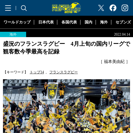
"ラグビーリパブリック"
ワールドカップ
日本代表
各国代表
国内
海外
セブンズ
海外
2022.04.14
盛況のフランスラグビー 4月上旬の国内リーグで
観客数今季最高を記録
［ 福本美由紀 ］
【キーワード】
トップ14
,
フランスラグビー