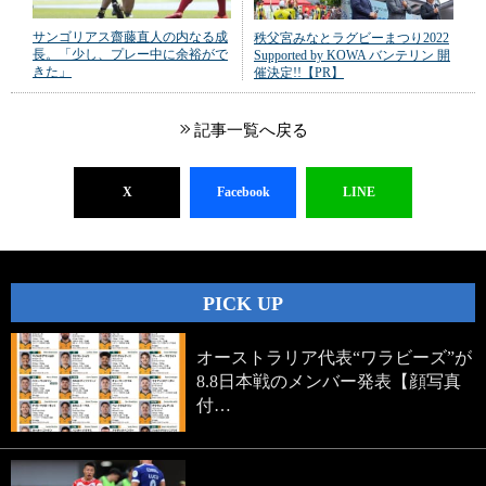
サンゴリアス齋藤直人の内なる成
秩父宮みなとラグビーまつり2022
長。「少し、プレー中に余裕がで
Supported by KOWA バンテリン 開
きた」
催決定!!【PR】
記事一覧へ戻る
X
Facebook
LINE
PICK UP
オーストラリア代表“ワラビーズ”が
8.8日本戦のメンバー発表【顔写真
付…