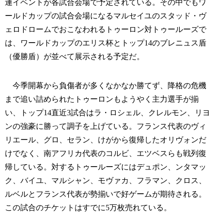
連イベントが各試合会場で予定されている。その中でもワ
ールドカップの試合会場になるマルセイユのスタッド・ヴ
ェロドロームでおこなわれるトゥーロン対トゥールーズで
は、ワールドカップのエリス杯とトップ14のブレニュス盾
（優勝盾）が並べて展示される予定だ。
今季開幕から負傷者が多くなかなか勝てず、降格の危機
まで追い詰められたトゥーロンもようやく主力選手が揃
い、トップ14直近3試合はラ・ロシェル、クレルモン、リヨ
ンの強豪に勝って調子を上げている。フランス代表のヴィ
リエール、グロ、セラン、けがから復帰したオリヴォンだ
けでなく、南アフリカ代表のコルビ、エツベスらも戦列復
帰している。対するトゥールーズにはデュポン、ンタマッ
ク、バイユ、マルシャン、モヴァカ、フラマン、クロス、
ルベルとフランス代表が勢揃いで好ゲームが期待される。
この試合のチケットはすでに5万枚売れている。