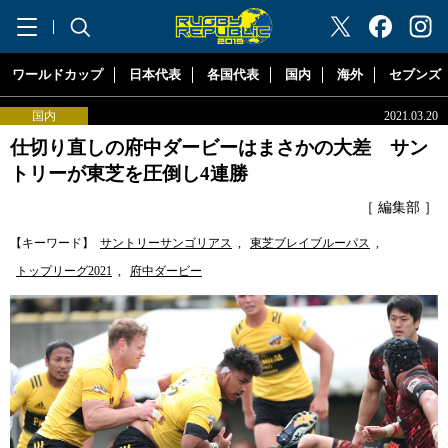
"ラグビーリパブリック"
ワールドカップ
日本代表
各国代表
国内
海外
セブンズ
国内
2021.03.20
仕切り直しの府中ダービーはまさかの大差 サン
トリーが東芝を圧倒し4連勝
［ 編集部 ］
【キーワード】
サントリーサンゴリアス
,
東芝ブレイブルーパス
,
トップリーグ2021
,
府中ダービー