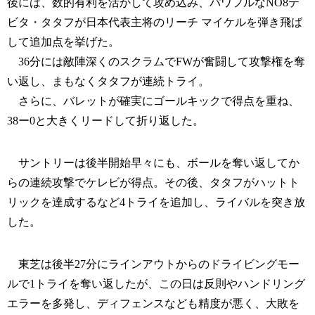
後には、数的有利を活かして攻め込み、パワフルなNO8テ
ビタ・タタフが日本代表主将のリーチ マイケルを弾き飛ば
して追加点を挙げた。
36分には敵陣深くのスクラムでFWが奮闘して攻撃権を奪
い返し、まもなくタタフが連続トライ。
さらに、バレットが確実にゴールキックで得点を重ね、
38ー0と大きくリードして折り返した。
サントリーは後半開始早々にも、ボールを奪い返してか
らの連続攻撃でケレビが得点。その後、タタフがハットト
リックを達成するなど4トライを追加し、ライバルを突き放
した。
東芝は後半27分にラインアウトからのドライビングモー
ルで1トライを奪い返したが、この日は反則やハンドリング
エラーを多発し、ディフェンスなども精度が悪く、大敗を