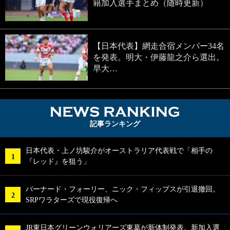
籍加入選手まとめ（随時更新）
【日本代表】網走合宿メンバー34名
を発表。明大・伊藤龍之介ら選出。
早大…
NEWS RA
記事ランキング
日本代表・上ノ坊駿介がオーストラリア代表戦で「相手の
『レッド』を狙う」
バーナード・フォーリー、ニック・フィップスが引退撤回。
SRPワラターズで現役復帰へ
JR東日本グリーンウォリアーズ東葛が新体制発表。新加入選