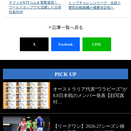
マフィがNTTコムを電撃退団！
トップチャレンジリーグ 近鉄と
ワールドカップでも活躍した日本
豊田自動織機が優勝決定戦へ
代表NO8
記事一覧へ戻る
X
Facebook
LINE
PICK UP
オーストラリア代表“ワラビーズ”が
8.8日本戦のメンバー発表【顔写真
付…
【リーグワン】2026-27シーズン移