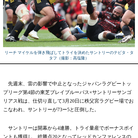
リーチ マイケルを弾き飛ばしてトライを決めたサントリーのテビタ・タ
タフ（撮影：高塩隆）
先週末、雷の影響で中止となったジャパンラグビートッ
プリーグ第4節の東芝ブレイブルーパス×サントリーサンゴ
リアス戦は、仕切り直して3月20日に秩父宮ラグビー場でお
こなわれ、サントリーが73ー5と圧倒した。
サントリーは開幕から4連勝。トライ量産でボーナスポイ
ントも獲得し、総勝点20となってレッドカンファレンスの