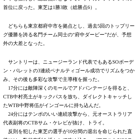
首位に戻った。東芝は1勝3敗（総勝点6）。
どちらも東京都府中市を拠点とし、過去5回のトップリー
グ優勝を誇る名門チーム同士の“府中ダービー”だが、予想
外の大差となった。
サントリーは、ニュージーランド代表でもあるSOボーデ
ン・バレットの3連続ペナルティゴール成功でリズムをつか
み、その後も多彩な攻撃で主導権を握った。
17分には敵陣深くのモールでアドバンテージを得ると、
CTB中村亮土がキックパスを放ち、ダイレクトキャッチし
たWTB中野将伍がインゴールに持ち込んだ。
24分にはテンポのいい連続攻撃から、元オーストラリア
代表副将のCTBサム・ケレビが抜け、トライ。
反則を犯した東芝の選手が10分間の退出を命じられた直