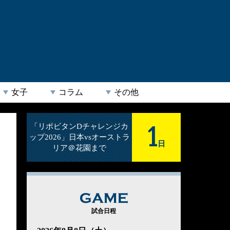
女子
コラム
その他
1
「リポビタンDチャレンジカ
ップ2026」日本vsオーストラ
日
リア＠花園まで
GAME
試合日程