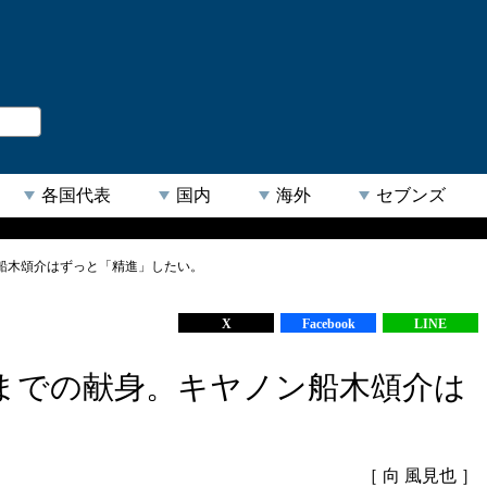
。
閉じる
各国代表
国内
海外
セブンズ
船木頌介はずっと「精進」したい。
【人気キーワード】
X
Facebook
LINE
までの献身。キヤノン船木頌介は
。
［ 向 風見也 ］