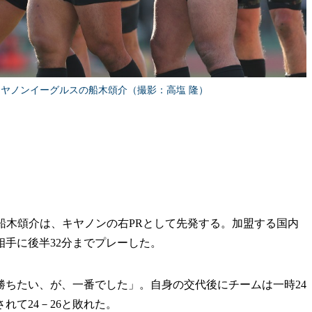
キヤノンイーグルスの船木頌介（撮影：高塩 隆）
」
。船木頌介は、キヤノンの右PRとして先発する。加盟する国内
相手に後半32分までプレーした。
ちたい、が、一番でした」。自身の交代後にチームは一時24
れて24－26と敗れた。