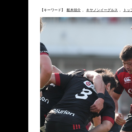
【キーワード】
船木頌介
,
キヤノンイーグルス
,
トップ