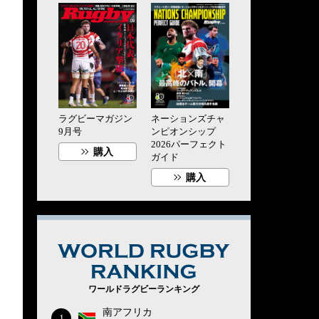
ラグビーマガジン
ネーションズチャ
9月号
ンピオンシップ
2026パーフェクト
購入
ガイド
購入
WORLD RUG
ワールドラグビーランキング
南アフリカ
1