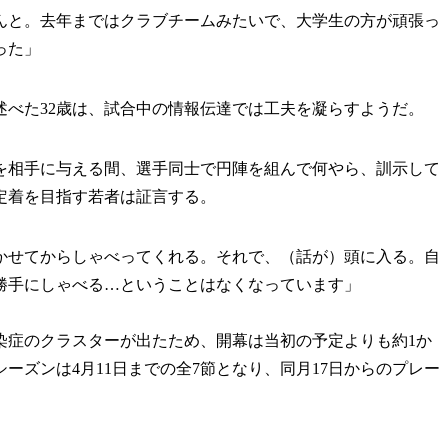
んと。去年まではクラブチームみたいで、大学生の方が頑張っ
った」
べた32歳は、試合中の情報伝達では工夫を凝らすようだ。
を相手に与える間、選手同士で円陣を組んで何やら、訓示して
定着を目指す若者は証言する。
かせてからしゃべってくれる。それで、（話が）頭に入る。自
勝手にしゃべる…ということはなくなっています」
症のクラスターが出たため、開幕は当初の予定よりも約1か
ーズンは4月11日までの全7節となり、同月17日からのプレー
。