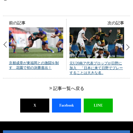
前の記事
次の記事
京都成章が東福岡との激闘を制
元U20南ア代表プロップが日野に
す 花園で初の決勝進出！
加入 「日本に来て日野でプレー
することは大きな名..
記事一覧へ戻る
X
Facebook
LINE