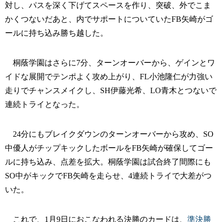
対し、パスを深く下げてスペースを作り、突破、外でこま
かくつないだあと、内でサポートについていたFB矢崎がゴ
ールに持ち込み勝ち越した。
桐蔭学園はさらに7分、ターンオーバーから、ゲインとワ
イドな展開でテンポよく攻め上がり、FL小池隆仁が力強い
走りでチャンスメイクし、SH伊藤光希、LO青木とつないで
連続トライとなった。
24分にもブレイクダウンのターンオーバーから攻め、SO
中優人がチップキックしたボールをFB矢崎が確保してゴー
ルに持ち込み、点差を拡大。桐蔭学園は試合終了間際にも
SO中がキックでFB矢崎を走らせ、4連続トライで大差がつ
いた。
これで、1月9日におこなわれる決勝のカードは、
準決勝