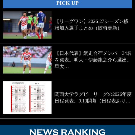
PICK UP
【リーグワン】2026-27シーズン移
籍加入選手まとめ（随時更新）
【日本代表】網走合宿メンバー34名
を発表。明大・伊藤龍之介ら選出。
早大…
関西大学ラグビーリーグの2026年度
日程発表。9.13開幕（日程表あり…
NEWS RA