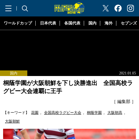
"ラグビーリパブリック"
ワールドカップ
日本代表
各国代表
国内
海外
セブンズ
国内
2021.01.05
桐蔭学園が大阪朝鮮を下し決勝進出 全国高校ラ
グビー大会連覇に王手
［ 編集部 ］
【キーワード】
花園
,
全国高校ラグビー大会
,
桐蔭学園
,
大阪朝高
,
大阪朝鮮