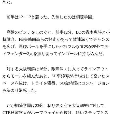
めた。
前半は12－12と競った。先制したのは桐蔭学園。
序盤のピンチをしのぐと、前半12分、LOの青木恵斗と小
椋健介、FB矢崎由高らの好走があって敵陣深くでチャンス
を広げ、再びボールを手にしたパワフルな青木が左外でデ
ィフェンダー2人を振り切ってインゴールに持ち込んだ。
対する大阪朝鮮は16分、敵陣深くに入ってラインアウト
からモールを組んだあと、SH李錦寿が持ち出して空いたス
ペースを抜け、トライを獲得。SO金侑悟のコンバージョン
も決まり逆転した。
だが桐蔭学園は23分、粘り強く守る大阪朝鮮に対して、
CTB秋濱悠太がハーフウェイから抜け、鋭いステップとス