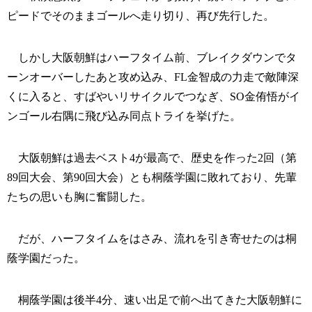
ピードでそのままゴールへ走り切り、再び先行した。
しかし大阪朝鮮はハーフタイム前、ブレイクダウンでタ
ーンオーバーしたあと攻め込み、FL金智成の力走で敵陣深
くに入ると、すばやいリサイクルでつなぎ、SO金侑悟がイ
ンゴール右隅に飛び込み同点トライを挙げた。
大阪朝鮮は過去ベスト4が最高で、歴史を作った2回（第
89回大会、第90回大会）とも桐蔭学園に敗れており、先輩
たちの思いも胸に奮闘した。
だが、ハーフタイムをはさみ、流れを引き寄せたのは桐
蔭学園だった。
桐蔭学園は後半4分、速い出足で前へ出てきた大阪朝鮮に