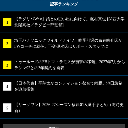
記事ランキング
【ラグリパWest】娘との思い出に向けて。梶村真也 [関西大学
北陽高校／ラグビー部監督]
埼玉パナソニックワイルドナイツ、昨季引退の布巻峻介氏が
FWコーチに就任。下釜優次氏はサポートスタッフに
トゥールーズのFBトマ・ラモスが衝撃の移籍。2027年7月から
ラシン92との3年契約を発表
【日本代表】平翔太がコンディション都合で離脱。池田悠希
を追加招集
【リーグワン】2026-27シーズン移籍加入選手まとめ（随時更
新）