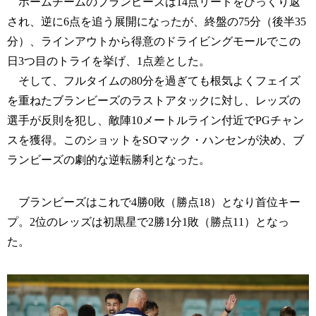
ホームチームのブランビーズは14点リードをひっくり返
され、逆に6点を追う展開になったが、終盤の75分（後半35
分）、ラインアウトから得意のドライビングモールでこの
日3つ目のトライを挙げ、1点差とした。
そして、フルタイムの80分を過ぎても根気よくフェイズ
を重ねたブランビーズのラストアタックに対し、レッズの
選手が反則を犯し、敵陣10メートルライン付近でPGチャン
スを獲得。このショットをSOマック・ハンセンが決め、ブ
ランビーズの劇的な逆転勝利となった。
ブランビーズはこれで4勝0敗（勝点18）となり首位キー
プ。2位のレッズは初黒星で2勝1分1敗（勝点11）となっ
た。