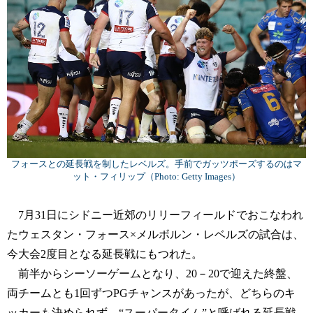
フォースとの延長戦を制したレベルズ。手前でガッツポーズするのはマ
ット・フィリップ（Photo: Getty Images）
7月31日にシドニー近郊のリリーフィールドでおこなわれ
たウェスタン・フォース×メルボルン・レベルズの試合は、
今大会2度目となる延長戦にもつれた。
前半からシーソーゲームとなり、20－20で迎えた終盤、
両チームとも1回ずつPGチャンスがあったが、どちらのキ
ッカーも決められず、“スーパータイム”と呼ばれる延長戦