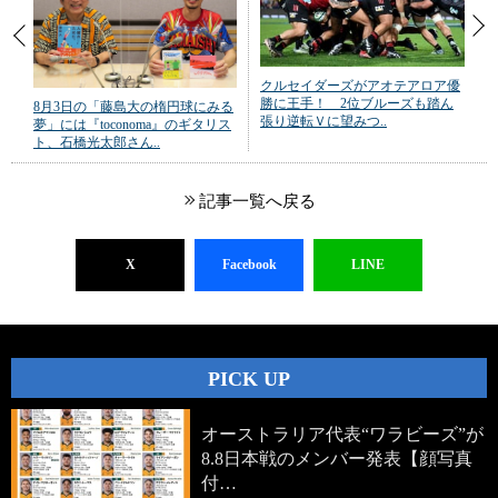
クルセイダーズがアオテアロア優
勝に王手！ 2位ブルーズも踏ん
8月3日の「藤島大の楕円球にみる
張り逆転Ｖに望みつ..
夢」には『toconoma』のギタリス
ト、石橋光太郎さん..
記事一覧へ戻る
X
Facebook
LINE
PICK UP
オーストラリア代表“ワラビーズ”が
8.8日本戦のメンバー発表【顔写真
付…