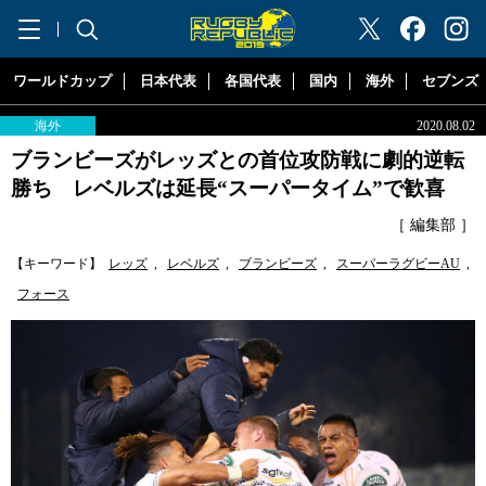
"ラグビーリパブリック"
ワールドカップ
日本代表
各国代表
国内
海外
セブンズ
海外
2020.08.02
ブランビーズがレッズとの首位攻防戦に劇的逆転
勝ち レベルズは延長“スーパータイム”で歓喜
［ 編集部 ］
【キーワード】
レッズ
,
レベルズ
,
ブランビーズ
,
スーパーラグビーAU
,
フォース