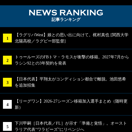
NEWS RA
記事ランキング
【ラグリパWest】娘との思い出に向けて。梶村真也 [関西大学
北陽高校／ラグビー部監督]
トゥールーズのFBトマ・ラモスが衝撃の移籍。2027年7月から
ラシン92との3年契約を発表
【日本代表】平翔太がコンディション都合で離脱。池田悠希
を追加招集
【リーグワン】2026-27シーズン移籍加入選手まとめ（随時更
新）
下川甲嗣［日本代表／FL］が示す「準備と覚悟」。オースト
ラリア代表“ワラビーズ”にリベンジへ