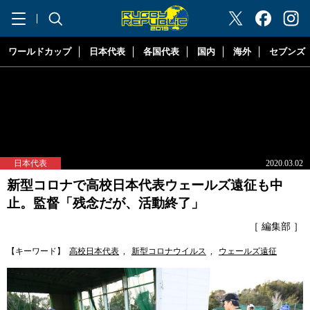
"ラグビーリパブリック"
ワールドカップ
日本代表
各国代表
国内
海外
セブンズ
日本代表
2020.03.02
新型コロナで高校日本代表ウェールズ遠征も中
止。監督「残念だが、活動終了」
［ 編集部 ］
【キーワード】
高校日本代表
,
新型コロナウイルス
,
ウェールズ遠征