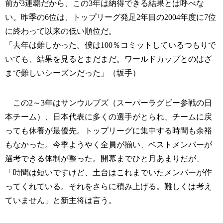
前が3連覇だから、この3年は納得できる結果とは呼べな
い。昨季の6位は、トップリーグ発足2年目の2004年度に7位
に終わって以来の低い順位だ。
「去年は難しかった。僕は100％コミットしているつもりで
いても、結果を見るとまだまだ。ワールドカップとのはざ
まで難しいシーズンだった」（坂手）
この2～3年はサンウルブズ（スーパーラグビー参戦の日
本チーム）、日本代表に多くの選手がとられ、チームに戻
っても休養が最優先。トップリーグに集中する時間も余裕
もなかった。今季ようやく全員が揃い、ベストメンバーが
選考できる体制が整った。開幕までひと月あまりだが、
「時間は短いですけど、土台はこれまでいたメンバーが作
ってくれている。それをさらに積み上げる。難しくは考え
ていません」と新主将は言う。