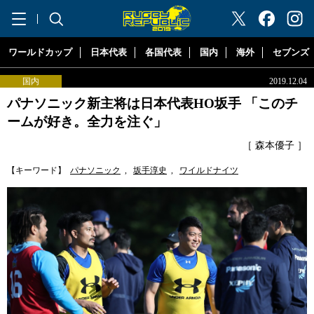
"ラグビーリパブリック"
ワールドカップ
日本代表
各国代表
国内
海外
セブンズ
国内
2019.12.04
パナソニック新主将は日本代表HO坂手 「このチ
ームが好き。全力を注ぐ」
［ 森本優子 ］
【キーワード】
パナソニック
,
坂手淳史
,
ワイルドナイツ