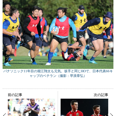
パナソニック11年目の堀江翔太も元気。坂手と同じHOで、日本代表66キ
ャップのベテラン（撮影：早浪章弘）
前の記事
次の記事