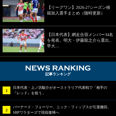
【リーグワン】2026-27シーズン移
籍加入選手まとめ（随時更新）
【日本代表】網走合宿メンバー34名
を発表。明大・伊藤龍之介ら選出。
早大…
NEWS RA
記事ランキング
日本代表・上ノ坊駿介がオーストラリア代表戦で「相手の
『レッド』を狙う」
バーナード・フォーリー、ニック・フィップスが引退撤回。
SRPワラターズで現役復帰へ