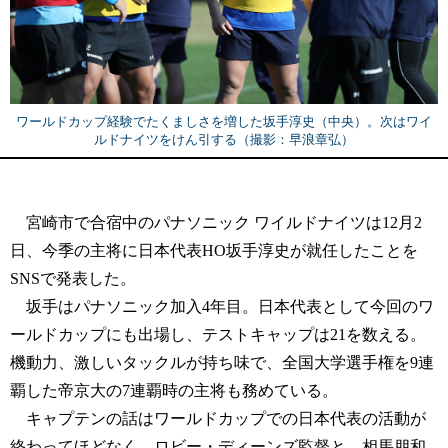
ワールドカップ経験でたくましさを増した坂手淳史（中央）。次はワイ
ルドナイツをけん引する（撮影：早浪章弘）
宮崎市で合宿中のパナソニック ワイルドナイツは12月2
日、今季の主将に日本代表HO坂手淳史が就任したことを
SNSで発表した。
坂手はパナソニック加入4年目。日本代表として今回のワ
ールドカップにも出場し、テストキャップは21を数える。
機動力、激しいタックルが持ち味で、全国大学選手権を9連
覇した帝京大の7連覇時の主将も務めている。
キャプテンの話はワールドカップでの日本代表の活動が
終わってほどなく、ロビー・ディーンズ監督と、相馬朋和