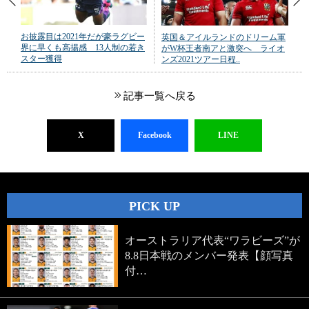
お披露目は2021年だが豪ラグビー
英国＆アイルランドのドリーム軍
界に早くも高揚感 13人制の若き
がW杯王者南アと激突へ ライオ
スター獲得
ンズ2021ツアー日程..
記事一覧へ戻る
X
Facebook
LINE
PICK UP
オーストラリア代表“ワラビーズ”が
8.8日本戦のメンバー発表【顔写真
付…