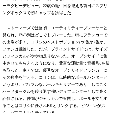
ーラグビーデビュー。22歳の誕生日を迎える前日にスプリ
ングボックスで初キャップを獲得した。
ストーマーズでは当初、ユーティリティープレーヤーと
見られ、FW3列はどこでもプレーした。特にフランカーで
の出場が多く、コリシのベストポジションは6番か7番か、
ファンは議論した。だが、ブラインドサイドでは、サイズ
とフィジカルがやや物足りなかった。オープンサイドに集
中させてもらえるようになり、豊富な運動量で背番号6を勝
ち取った。南アでは、優秀なオープンサイドフランカーに
その数字を与える。コリシは、伝統的なボールハンターと
いうより、パワフルなボールキャリアーであり、しつこく
ハードタックルを繰り返す強いディフェンダーとして高く
評価される。仲間がジャッカルで奮闘し、ボールを支配す
ることはコリシに任されBKとリンクする。ビジョンが広
く、パススキルも優れている。