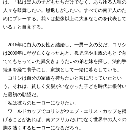
は、「私は黒人の子どもたちだけでなく、あらゆる人種の
人々を鼓舞したい。恩返しがしたい。すべての南ア人のた
めにプレーする。我々は想像以上に大きなものを代表して
いる」と自覚する。
2016年に白人の女性と結婚し、一男一女の父だ。コリシ
は2009年に母が亡くなったあと、孤児院や里親のもとで育
ててもらっていた異父きょうだいの弟と妹を探し、法的手
続きを経て養子にし、家族として一緒に暮らしている。
コリシは自分の家族を持ちたいと常に思っていたとい
う。それは、貧しく父親がいなかった子ども時代に根付い
た最初の願望だ。
「私は彼らのヒーローになりたい」
ワールドカップでコリシがウェブ・エリス・カップを掲
げることがあれば、南アフリカだけでなく世界中の人々の
胸を熱くするヒーローになるだろう。