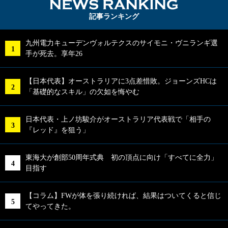
NEWS RA
記事ランキング
九州電力キューデンヴォルテクスのサイモニ・ヴニランギ選
手が死去。享年26
【日本代表】オーストラリアに3点差惜敗。ジョーンズHCは
「基礎的なスキル」の欠如を悔やむ
日本代表・上ノ坊駿介がオーストラリア代表戦で「相手の
『レッド』を狙う」
東海大が創部50周年式典 初の頂点に向け「すべてに全力」
目指す
【コラム】FWが体を張り続ければ、結果はついてくると信じ
てやってきた。