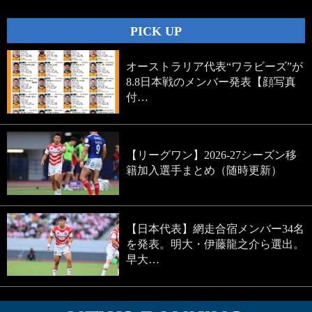
PICK UP
オーストラリア代表“ワラビーズ”が
8.8日本戦のメンバー発表【顔写真
付…
【リーグワン】2026-27シーズン移
籍加入選手まとめ（随時更新）
【日本代表】網走合宿メンバー34名
を発表。明大・伊藤龍之介ら選出。
早大…