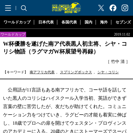
"ラグビーリパブリック"
ワールドカップ
日本代表
各国代表
国内
海外
セブンズ
ワールドカップ
2019.11.02
W杯優勝を遂げた南ア代表黒人初主将、シヤ・コ
リシ物語（ラグマガW杯展望号再録）
［ 竹中 清 ］
【キーワード】
南アフリカ代表
,
スプリングボックス
,
シヤ・コリシ
公用語が11言語もある南アフリカで、コーサ語を話して
いた黒人のコリシはハイスクール入学当初、英語ができず
言葉の壁に苦労したが、友だちが助けてくれた。コミュニ
ケーション力をつけていき、ラグビーの才能も着実に伸ば
し、18歳でプロへの扉を開けてウェスタン・プロヴィンス
のアカデミーに入る。20歳のときにストーマーズでスーパ