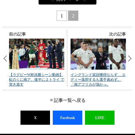
1
2
前の記事
次の記事
【ラグビーW杯決勝シーン動画】
イングランド栄冠獲得ならず… エ
虹のくに南ア、後半に２トライ で
ディー落胆するも選手責めず。
突き放す
「南アフリカが強かっ..
記事一覧へ戻る
X
Facebook
LINE