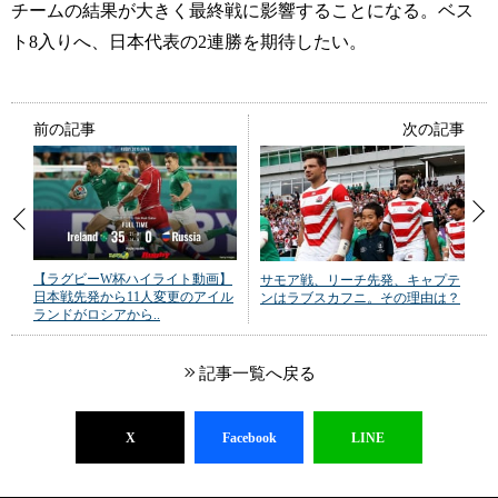
チームの結果が大きく最終戦に影響することになる。ベス
ト8入りへ、日本代表の2連勝を期待したい。
前の記事
次の記事
【ラグビーW杯ハイライト動画】
サモア戦、リーチ先発、キャプテ
日本戦先発から11人変更のアイル
ンはラブスカフニ。その理由は？
ランドがロシアから..
記事一覧へ戻る
X
Facebook
LINE