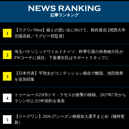
NEWS RA
記事ランキング
【ラグリパWest】娘との思い出に向けて。梶村真也 [関西大学
北陽高校／ラグビー部監督]
埼玉パナソニックワイルドナイツ、昨季引退の布巻峻介氏が
FWコーチに就任。下釜優次氏はサポートスタッフに
【日本代表】平翔太がコンディション都合で離脱。池田悠希
を追加招集
トゥールーズのFBトマ・ラモスが衝撃の移籍。2027年7月から
ラシン92との3年契約を発表
【リーグワン】2026-27シーズン移籍加入選手まとめ（随時更
新）