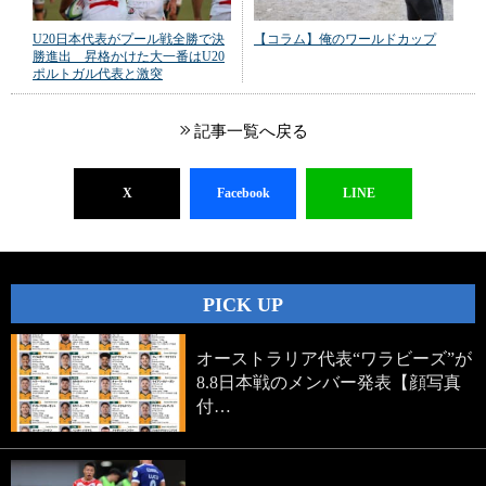
U20日本代表がプール戦全勝で決
【コラム】俺のワールドカップ
勝進出 昇格かけた大一番はU20
ポルトガル代表と激突
記事一覧へ戻る
X
Facebook
LINE
PICK UP
オーストラリア代表“ワラビーズ”が
8.8日本戦のメンバー発表【顔写真
付…