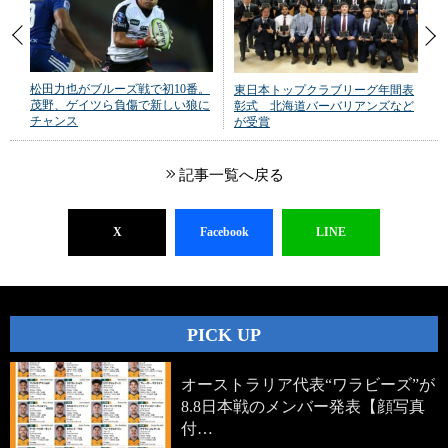
松田力也がブルーズ戦で初10番。
東日本トップクラブリーグ年間表
茂野、ゲイツら負傷で新しい狼に
彰式 北海道バーバリアンズなど
チャンス
が受賞
記事一覧へ戻る
X
Facebook
LINE
PICK UP
オーストラリア代表“ワラビーズ”が
8.8日本戦のメンバー発表【顔写真
付…