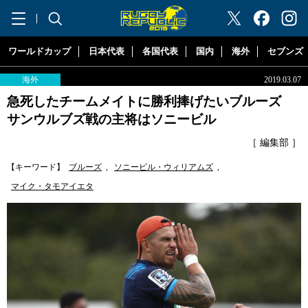
"ラグビーリパブリック"
ワールドカップ
日本代表
各国代表
国内
海外
セブンズ
海外
2019.03.07
急死したチームメイトに勝利捧げたいブルーズ
サンウルブズ戦の主将はソニービル
［ 編集部 ］
【キーワード】
ブルーズ
,
ソニービル・ウィリアムズ
,
マイク・タモアイエタ