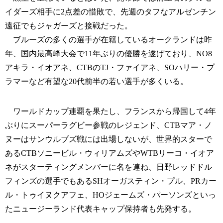
イダーズ相手に2点差の惜敗で、先週のタフなアルゼンチン
遠征でもジャガーズと接戦だった。
ブルーズの多くの選手が在籍しているオークランドは昨
年、国内最高峰大会で11年ぶりの優勝を遂げており、NO8
アキラ・イオアネ、CTBのTJ・ファイアネ、SOハリー・プ
ラマーなど有望な20代前半の若い選手が多くいる。
ワールドカップ連覇を果たし、フランスから帰国して4年
ぶりにスーパーラグビー参戦のレジェンド、CTBマア・ノ
ヌーはサンウルブズ戦には出場しないが、世界的スターで
あるCTBソニービル・ウィリアムズやWTBリーコ・イオア
ネがスターティングメンバーに名を連ね、日野レッドドル
フィンズの選手でもあるSHオーガスティン・プル、PRカー
ル・トゥイヌクアフェ、HOジェームズ・パーソンズといっ
たニュージーランド代表キャップ保持者も先発する。