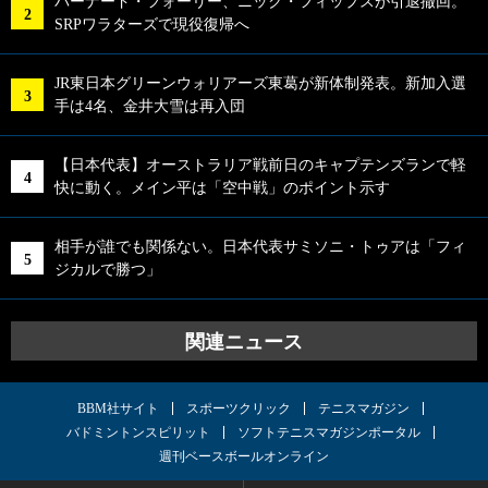
バーナード・フォーリー、ニック・フィップスが引退撤回。
SRPワラターズで現役復帰へ
JR東日本グリーンウォリアーズ東葛が新体制発表。新加入選
手は4名、金井大雪は再入団
【日本代表】オーストラリア戦前日のキャプテンズランで軽
快に動く。メイン平は「空中戦」のポイント示す
相手が誰でも関係ない。日本代表サミソニ・トゥアは「フィ
ジカルで勝つ」
関連ニュース
BBM社サイト
スポーツクリック
テニスマガジン
バドミントンスピリット
ソフトテニスマガジンポータル
週刊ベースボールオンライン