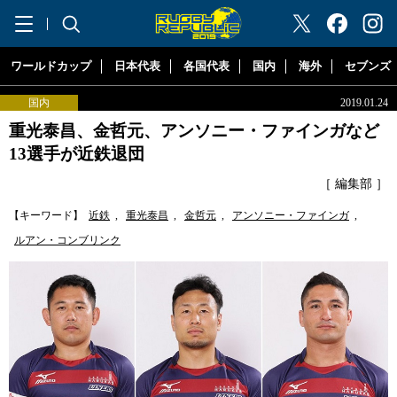
"ラグビーリパブリック"
ワールドカップ
日本代表
各国代表
国内
海外
セブンズ
国内
2019.01.24
重光泰昌、金哲元、アンソニー・ファインガなど
13選手が近鉄退団
［ 編集部 ］
【キーワード】
近鉄
,
重光泰昌
,
金哲元
,
アンソニー・ファインガ
,
ルアン・コンブリンク