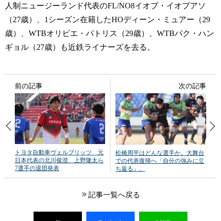
人制ニュージーランド代表のFL/NO8イオプ・イオプアソ
（27歳）、1シーズン在籍したHOディーン・ミュアー（29
歳）、WTBオリビエ・パトリス（29歳）、WTBパク・ハン
ギョル（27歳）も近鉄ライナーズを去る。
前の記事
次の記事
トヨタ自動車ヴェルブリッツ 元
松橋周平はどんな選手か。大舞台
日本代表の北川俊澄、上野隆太ら
での代表復帰へ「自分の強みに立
7選手の退団発表
ち返る」。
記事一覧へ戻る