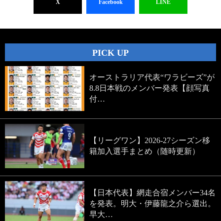
X
Facebook
LINE
PICK UP
オーストラリア代表“ワラビーズ”が
8.8日本戦のメンバー発表【顔写真
付…
【リーグワン】2026-27シーズン移
籍加入選手まとめ（随時更新）
【日本代表】網走合宿メンバー34名
を発表。明大・伊藤龍之介ら選出。
早大…