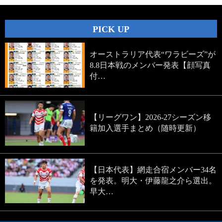
PICK UP
オーストラリア代表“ワラビーズ”が
8.8日本戦のメンバー発表【顔写真
付…
【リーグワン】2026-27シーズン移
籍加入選手まとめ（随時更新）
【日本代表】網走合宿メンバー34名
を発表。明大・伊藤龍之介ら選出。
早大…