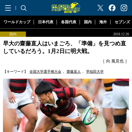
"ラグビーリパブリック"
ワールドカップ
日本代表
各国代表
国内
海外
セブンズ
国内
2018.12.26
早大の齋藤直人はいまごろ、「準備」を見つめ直
しているだろう。1月2日に明大戦。
［ 向 風見也 ］
【キーワード】
全国大学選手権大会
,
齋藤直人
,
早稲田大学