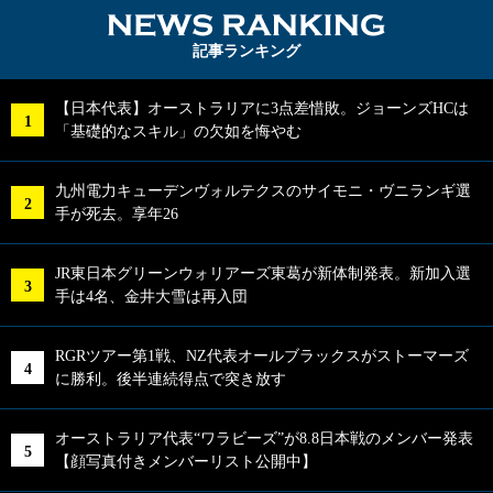
NEWS RA
記事ランキング
【日本代表】オーストラリアに3点差惜敗。ジョーンズHCは
「基礎的なスキル」の欠如を悔やむ
九州電力キューデンヴォルテクスのサイモニ・ヴニランギ選
手が死去。享年26
JR東日本グリーンウォリアーズ東葛が新体制発表。新加入選
手は4名、金井大雪は再入団
RGRツアー第1戦、NZ代表オールブラックスがストーマーズ
に勝利。後半連続得点で突き放す
オーストラリア代表“ワラビーズ”が8.8日本戦のメンバー発表
【顔写真付きメンバーリスト公開中】