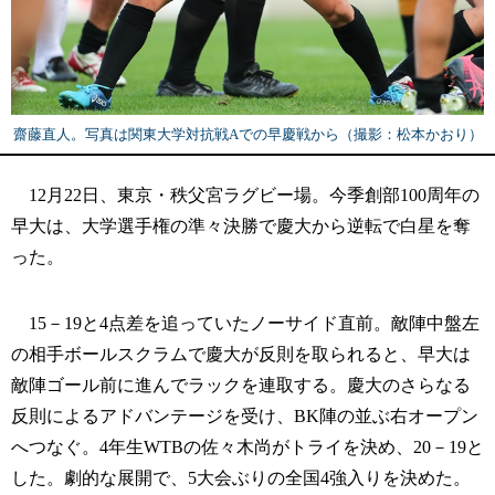
齋藤直人。写真は関東大学対抗戦Aでの早慶戦から（撮影：松本かおり）
12月22日、東京・秩父宮ラグビー場。今季創部100周年の
早大は、大学選手権の準々決勝で慶大から逆転で白星を奪
った。
15－19と4点差を追っていたノーサイド直前。敵陣中盤左
の相手ボールスクラムで慶大が反則を取られると、早大は
敵陣ゴール前に進んでラックを連取する。慶大のさらなる
反則によるアドバンテージを受け、BK陣の並ぶ右オープン
へつなぐ。4年生WTBの佐々木尚がトライを決め、20－19と
した。劇的な展開で、5大会ぶりの全国4強入りを決めた。