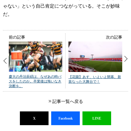
ゃない」という自己肯定につながっている。そこが妙味
だ。
前の記事
次の記事
慶大の丹治辰碩は、なぜあの時パ
【花園】あす、いよいよ開幕。新
スをしたのか。卒業後は悔いなき
装なった大舞台で！
決断を。
記事一覧へ戻る
X
Facebook
LINE