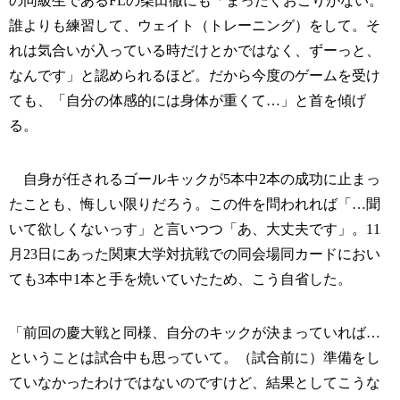
の同級生であるFLの柴田徹にも「まったくおごりがない。
誰よりも練習して、ウェイト（トレーニング）をして。そ
れは気合いが入っている時だけとかではなく、ずーっと、
なんです」と認められるほど。だから今度のゲームを受け
ても、「自分の体感的には身体が重くて…」と首を傾げ
る。
自身が任されるゴールキックが5本中2本の成功に止まっ
たことも、悔しい限りだろう。この件を問われれば「…聞
いて欲しくないっす」と言いつつ「あ、大丈夫です」。11
月23日にあった関東大学対抗戦での同会場同カードにおい
ても3本中1本と手を焼いていたため、こう自省した。
「前回の慶大戦と同様、自分のキックが決まっていれば…
ということは試合中も思っていて。（試合前に）準備をし
ていなかったわけではないのですけど、結果としてこうな