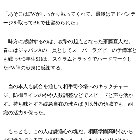
「あそこはFWがしっかり戦ってくれて、最後はアドバンテ
ージを取ってBKで仕留められた」
味方に感謝するのは、攻撃の起点となった齋藤直人だ。
春にはジャパンAの一員としてスーパーラグビーの予備軍と
も戦った3年生SHは、スクラムとラックでハードワークし
たFW陣の献身に感謝する。
当の本人も試合を通して相手司令塔へのキックチャー
ジ、防御ラインのやや人数調整などでスピードと声を活か
す。持ち味とする緩急自在の球さばき以外の領域でも、組
織の活力を保った。
もっとも、この人は謙遜心の塊だ。桐蔭学園高時代から