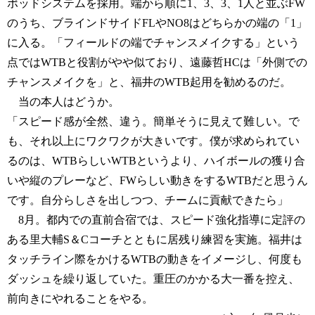
ポッドシステムを採用。端から順に1、3、3、1人と並ぶFW
のうち、ブラインドサイドFLやNO8はどちらかの端の「1」
に入る。「フィールドの端でチャンスメイクする」という
点ではWTBと役割がやや似ており、遠藤哲HCは「外側での
チャンスメイクを」と、福井のWTB起用を勧めるのだ。
当の本人はどうか。
「スピード感が全然、違う。簡単そうに見えて難しい。で
も、それ以上にワクワクが大きいです。僕が求められてい
るのは、WTBらしいWTBというより、ハイボールの獲り合
いや縦のプレーなど、FWらしい動きをするWTBだと思うん
です。自分らしさを出しつつ、チームに貢献できたら」
8月。都内での直前合宿では、スピード強化指導に定評の
ある里大輔S＆Cコーチとともに居残り練習を実施。福井は
タッチライン際をかけるWTBの動きをイメージし、何度も
ダッシュを繰り返していた。重圧のかかる大一番を控え、
前向きにやれることをやる。