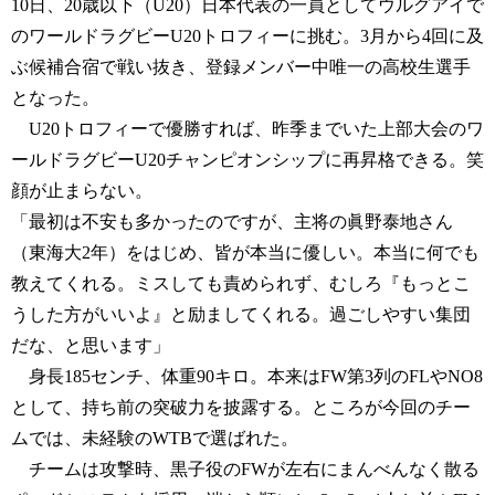
10日、20歳以下（U20）日本代表の一員としてウルグアイで
のワールドラグビーU20トロフィーに挑む。3月から4回に及
ぶ候補合宿で戦い抜き、登録メンバー中唯一の高校生選手
となった。
U20トロフィーで優勝すれば、昨季までいた上部大会のワ
ールドラグビーU20チャンピオンシップに再昇格できる。笑
顔が止まらない。
「最初は不安も多かったのですが、主将の眞野泰地さん
（東海大2年）をはじめ、皆が本当に優しい。本当に何でも
教えてくれる。ミスしても責められず、むしろ『もっとこ
うした方がいいよ』と励ましてくれる。過ごしやすい集団
だな、と思います」
身長185センチ、体重90キロ。本来はFW第3列のFLやNO8
として、持ち前の突破力を披露する。ところが今回のチー
ムでは、未経験のWTBで選ばれた。
チームは攻撃時、黒子役のFWが左右にまんべんなく散る