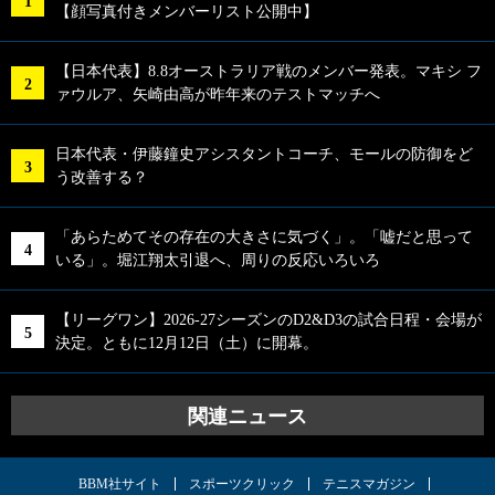
【顔写真付きメンバーリスト公開中】
【日本代表】8.8オーストラリア戦のメンバー発表。マキシ フ
ァウルア、矢崎由高が昨年来のテストマッチへ
日本代表・伊藤鐘史アシスタントコーチ、モールの防御をど
う改善する？
「あらためてその存在の大きさに気づく」。「嘘だと思って
いる」。堀江翔太引退へ、周りの反応いろいろ
【リーグワン】2026-27シーズンのD2&D3の試合日程・会場が
決定。ともに12月12日（土）に開幕。
関連ニュース
BBM社サイト
スポーツクリック
テニスマガジン