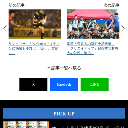
前の記事
次の記事
サントリー、ギタウ光ってキヤノ
常勝・帝京大の新司令塔候補。
ンに快勝も小野は「3点」。貪欲
「クリエイティブ」目指す北村将
に。
大の知性に迫る。
記事一覧へ戻る
X
Facebook
LINE
PICK UP