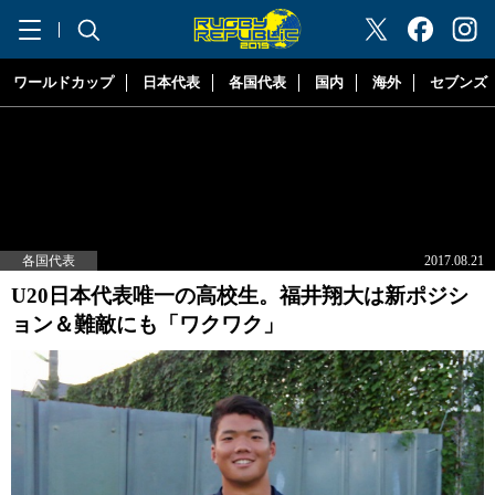
"ラグビーリパブリック"
ワールドカップ
日本代表
各国代表
国内
海外
セブンズ
各国代表
2017.08.21
U20日本代表唯一の高校生。福井翔大は新ポジシ
ョン＆難敵にも「ワクワク」