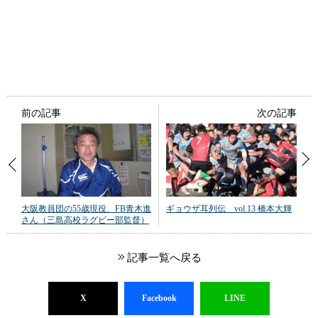
前の記事
次の記事
大阪教員団の55歳現役、FB青木進
ギョウザ耳列伝 vol.13 橋本大輝
さん（三島高校ラグビー部監督）
記事一覧へ戻る
X
Facebook
LINE