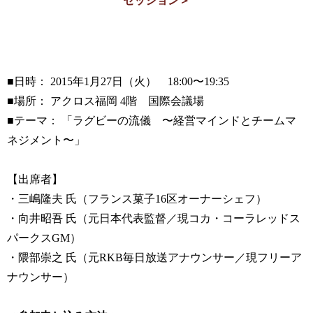
セッション＞
■日時： 2015年1月27日（火） 18:00〜19:35
■場所： アクロス福岡 4階 国際会議場
■テーマ： 「ラグビーの流儀 〜経営マインドとチームマ
ネジメント〜」
【出席者】
・三嶋隆夫 氏（フランス菓子16区オーナーシェフ）
・向井昭吾 氏（元日本代表監督／現コカ・コーラレッドス
パークスGM）
・隈部崇之 氏（元RKB毎日放送アナウンサー／現フリーア
ナウンサー）