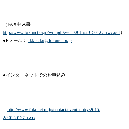
（FAX申込書
http://www.fukunet.or.jp/wp_pdf/event/2015/20150127_rwc.pdf
）
●Eメール：
fkkikaku@fukunet.or.jp
●インターネットでのお申込み：
http://www.fukunet.or.jp/contact/event_entry/2015-
2/20150127_rwc/