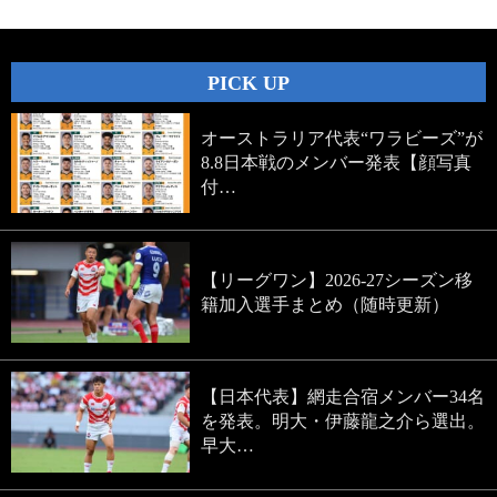
PICK UP
オーストラリア代表“ワラビーズ”が
8.8日本戦のメンバー発表【顔写真
付…
【リーグワン】2026-27シーズン移
籍加入選手まとめ（随時更新）
【日本代表】網走合宿メンバー34名
を発表。明大・伊藤龍之介ら選出。
早大…