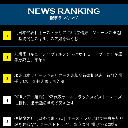
NEWS RA
記事ランキング
【日本代表】オーストラリアに3点差惜敗。ジョーンズHCは
「基礎的なスキル」の欠如を悔やむ
九州電力キューデンヴォルテクスのサイモニ・ヴニランギ選
手が死去。享年26
JR東日本グリーンウォリアーズ東葛が新体制発表。新加入選
手は4名、金井大雪は再入団
RGRツアー第1戦、NZ代表オールブラックスがストーマーズ
に勝利。後半連続得点で突き放す
伊藤龍之介［日本代表／SO］オーストラリア戦で中央を切り
裂き鮮烈な“ファーストトライ”。際立つ“仕掛け”への意識