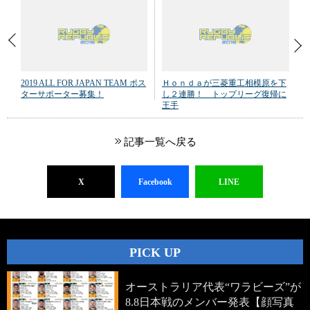
2019 ALL FOR JAPAN TEAM ポス
Ｈｏｎｄａが三菱重工相模原を下
ターサポーター募集！
し２連勝！ トップリーグ復帰に
王手
記事一覧へ戻る
X
Facebook
LINE
PICK UP
オーストラリア代表“ワラビーズ”が
8.8日本戦のメンバー発表【顔写真