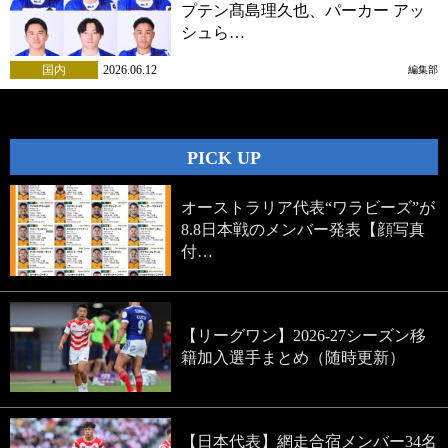
プテン髙島理久也、パーカー アッ
シュら…
国内
2026.06.12
編集部
PICK UP
オーストラリア代表“ワラビーズ”が
8.8日本戦のメンバー発表【顔写真
付…
【リーグワン】2026-27シーズン移
籍加入選手まとめ（随時更新）
【日本代表】網走合宿メンバー34名