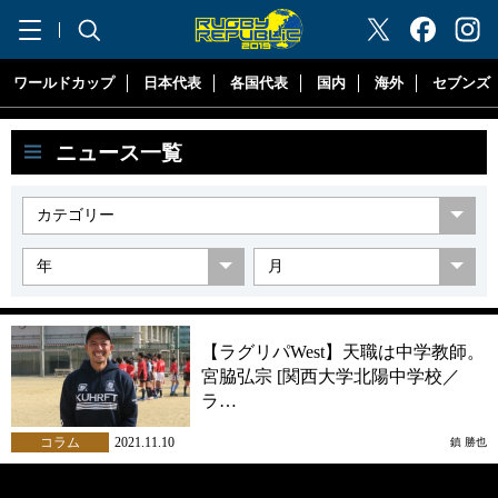
"ラグビーリパブリック"
ワールドカップ
日本代表
各国代表
国内
海外
セブンズ
ニュース一覧
【ラグリパWest】天職は中学教師。
宮脇弘宗 [関西大学北陽中学校／
ラ…
コラム
2021.11.10
鎮 勝也