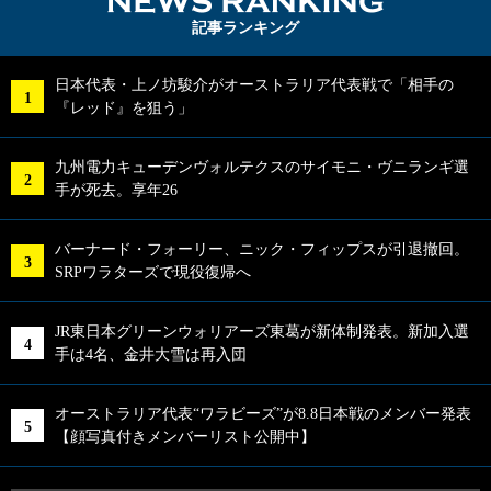
NEWS RA
記事ランキング
日本代表・上ノ坊駿介がオーストラリア代表戦で「相手の
『レッド』を狙う」
九州電力キューデンヴォルテクスのサイモニ・ヴニランギ選
手が死去。享年26
バーナード・フォーリー、ニック・フィップスが引退撤回。
SRPワラターズで現役復帰へ
JR東日本グリーンウォリアーズ東葛が新体制発表。新加入選
手は4名、金井大雪は再入団
オーストラリア代表“ワラビーズ”が8.8日本戦のメンバー発表
【顔写真付きメンバーリスト公開中】