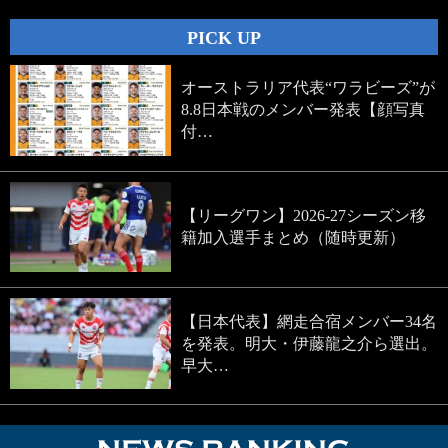
PICK UP
オーストラリア代表“ワラビーズ”が
8.8日本戦のメンバー発表【顔写真
付…
【リーグワン】2026-27シーズン移
籍加入選手まとめ（随時更新）
【日本代表】網走合宿メンバー34名
を発表。明大・伊藤龍之介ら選出。
早大…