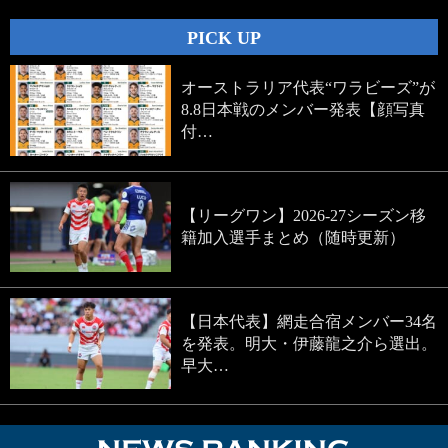
PICK UP
オーストラリア代表“ワラビーズ”が
8.8日本戦のメンバー発表【顔写真
付…
【リーグワン】2026-27シーズン移
籍加入選手まとめ（随時更新）
【日本代表】網走合宿メンバー34名
を発表。明大・伊藤龍之介ら選出。
早大…