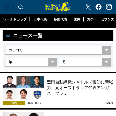
"ラグビーリパブリック"
ワールドカップ
日本代表
各国代表
国内
海外
セブンズ
ニュース一覧
豊田自動織機シャトルズ愛知に新戦
力。元オーストラリア代表アンガ
ス・ブラ…
国内
2026.08.03
編集部