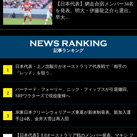
【日本代表】網走合宿メンバー34名
を発表。明大・伊藤龍之介ら選出。
早大…
NEWS RA
記事ランキング
日本代表・上ノ坊駿介がオーストラリア代表戦で「相手の
『レッド』を狙う」
バーナード・フォーリー、ニック・フィップスが引退撤回。
SRPワラターズで現役復帰へ
JR東日本グリーンウォリアーズ東葛が新体制発表。新加入選
手は4名、金井大雪は再入団
【日本代表】8.8オーストラリア戦のメンバー発表。マキシ フ