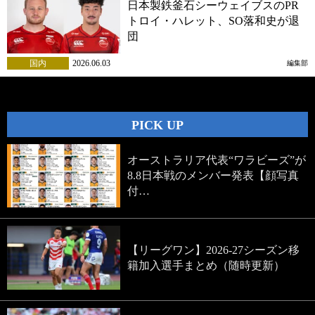
日本製鉄釜石シーウェイブスのPR
トロイ・ハレット、SO落和史が退
団
国内
2026.06.03
編集部
PICK UP
オーストラリア代表“ワラビーズ”が
8.8日本戦のメンバー発表【顔写真
付…
【リーグワン】2026-27シーズン移
籍加入選手まとめ（随時更新）