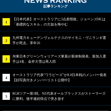
NEWS RA
記事ランキング
【日本代表】オーストラリアに3点差惜敗。ジョーンズHCは
「基礎的なスキル」の欠如を悔やむ
九州電力キューデンヴォルテクスのサイモニ・ヴニランギ選
手が死去。享年26
JR東日本グリーンウォリアーズ東葛が新体制発表。新加入選
手は4名、金井大雪は再入団
オーストラリア代表“ワラビーズ”が8.8日本戦のメンバー発表
【顔写真付きメンバーリスト公開中】
RGRツアー第1戦、NZ代表オールブラックスがストーマーズ
に勝利。後半連続得点で突き放す