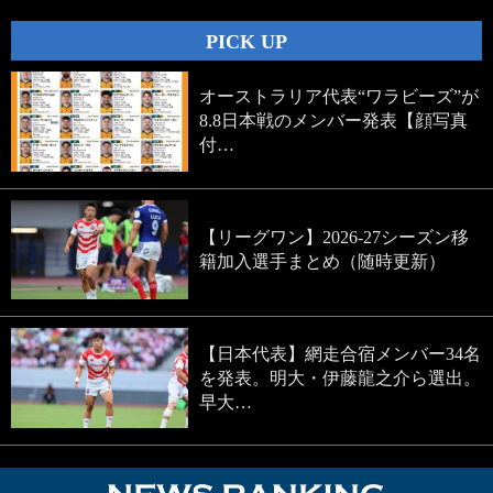
PICK UP
オーストラリア代表“ワラビーズ”が
8.8日本戦のメンバー発表【顔写真
付…
【リーグワン】2026-27シーズン移
籍加入選手まとめ（随時更新）
【日本代表】網走合宿メンバー34名
を発表。明大・伊藤龍之介ら選出。
早大…