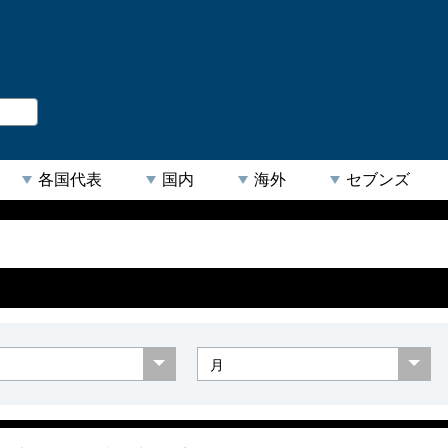
。
閉じる
各国代表
国内
海外
セブンズ
【人気キーワード】