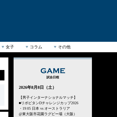
女子
コラム
その他
GAME
試合日程
2026年8月8日（土）
【男子インターナショナルマッチ】
■リポビタンDチャレンジカップ2026
・19:05 日本 vs オーストラリア
@東大阪市花園ラグビー場（大阪）