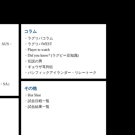
コラム
ラグリパコラム
・AUS・
ラグリパWEST
Player to watch
Did you know? (ラグビー豆知識)
伝説の男
ギョウザ耳列伝
パシフィックアイランダー・リレートーク
ly・SA）
その他
Hot Shot
試合日程一覧
試合結果一覧