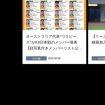
オーストラリア代表“ワラビー
【リーグ
ズ”が8.8日本戦のメンバー発表
移籍加
【顔写真付きメンバーリスト公…
2026.08.06
その他
その