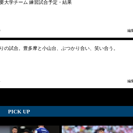
主要大学チーム 練習試合予定・結果
0
編
りの試合。豊多摩と小山台、ぶつかり合い、笑い合う。
4
編
PICK UP