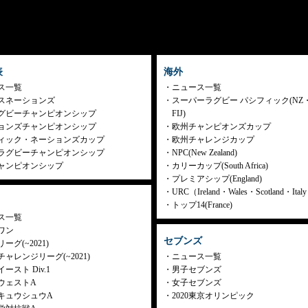
表
海外
ス一覧
ニュース一覧
スネーションズ
スーパーラグビー パシフィック(NZ
グビーチャンピオンシップ
FIJ)
ョンズチャンピオンシップ
欧州チャンピオンズカップ
ィック・ネーションズカップ
欧州チャレンジカップ
ラグビーチャンピオンシップ
NPC(New Zealand)
ャンピオンシップ
カリーカップ(South Africa)
プレミアシップ(England)
URC（Ireland・Wales・Scotland・Ita
トップ14(France)
ス一覧
ワン
セブンズ
ーグ(~2021)
ャレンジリーグ(~2021)
ニュース一覧
ースト Div.1
男子セブンズ
ウェストA
女子セブンズ
キュウシュウA
2020東京オリンピック