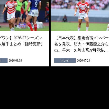
ワン】2026-27シーズン
【日本代表】網走合宿メンバー3
入選手まとめ（随時更新）
名を発表。明大・伊藤龍之介ら
出。早大・矢崎由高が昨秋以…
2026.08.03
2026.07.24
他
その他