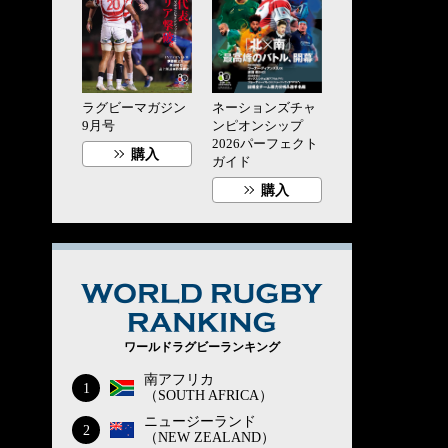
ラグビーマガジン
ネーションズチャ
9月号
ンピオンシップ
2026パーフェクト
購入
ガイド
購入
WORLD RUG
ワールドラグビーランキング
南アフリカ
1
（SOUTH AFRICA）
ニュージーランド
2
（NEW ZEALAND）