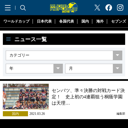
"ラグビーリパブリック"
ワールドカップ
日本代表
各国代表
国内
海外
セブンズ
ニュース一覧
センバツ、準々決勝の対戦カード決
定！ 史上初の4連覇狙う桐蔭学園
は天理…
国内
2021.03.26
編集部