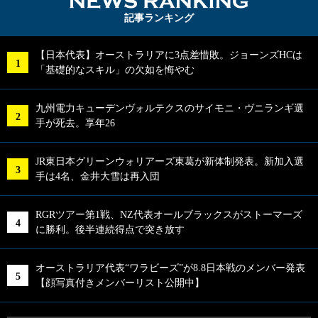
NEWS RA
記事ランキング
【日本代表】オーストラリアに3点差惜敗。ジョーンズHCは
「基礎的なスキル」の欠如を悔やむ
九州電力キューデンヴォルテクスのサイモニ・ヴニランギ選
手が死去。享年26
JR東日本グリーンウォリアーズ東葛が新体制発表。新加入選
手は4名、金井大雪は再入団
RGRツアー第1戦、NZ代表オールブラックスがストーマーズ
に勝利。後半連続得点で突き放す
オーストラリア代表“ワラビーズ”が8.8日本戦のメンバー発表
【顔写真付きメンバーリスト公開中】