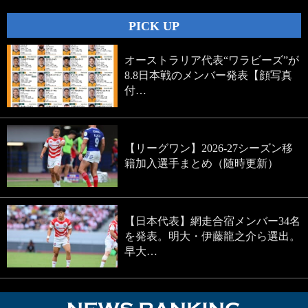
PICK UP
オーストラリア代表“ワラビーズ”が
8.8日本戦のメンバー発表【顔写真
付…
【リーグワン】2026-27シーズン移
籍加入選手まとめ（随時更新）
【日本代表】網走合宿メンバー34名
を発表。明大・伊藤龍之介ら選出。
早大…