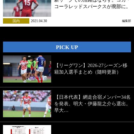
コーラレッドスパークスが廃部に。
国内
2021.04.30
編集部
PICK UP
【リーグワン】2026-27シーズン移
籍加入選手まとめ（随時更新）
【日本代表】網走合宿メンバー34名
を発表。明大・伊藤龍之介ら選出。
早大…