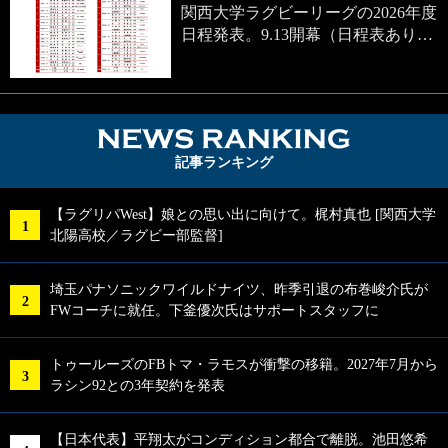
関西大学ラグビーリーグの2026年度
日程発表。9.13開幕（日程表あり…
NEWS RA
記事ランキング
【ラグリパWest】娘との思い出に向けて。梶村真也 [関西大学
北陽高校／ラグビー部監督]
埼玉パナソニックワイルドナイツ、昨季引退の布巻峻介氏が
FWコーチに就任。下釜優次氏はサポートスタッフに
トゥールーズのFBトマ・ラモスが衝撃の移籍。2027年7月から
ラシン92との3年契約を発表
【日本代表】平翔太がコンディション都合で離脱。池田悠希