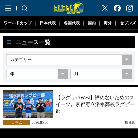
"ラグビーリパブリック"
ワールドカップ
日本代表
各国代表
国内
海外
セブンズ
ニュース一覧
【ラグリパWest】諦めないためのス
イーツ。京都府立洛水高校ラグビー
部
コラム
2026.05.20
鎮 勝也