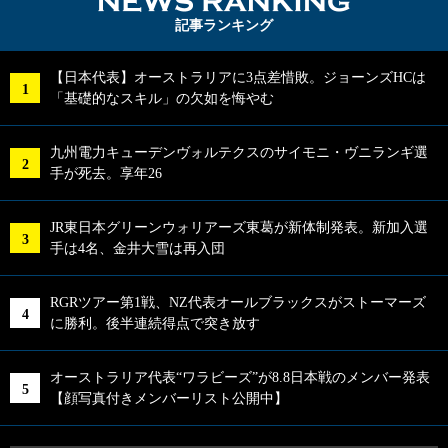
NEWS RA
記事ランキング
【日本代表】オーストラリアに3点差惜敗。ジョーンズHCは
「基礎的なスキル」の欠如を悔やむ
九州電力キューデンヴォルテクスのサイモニ・ヴニランギ選
手が死去。享年26
JR東日本グリーンウォリアーズ東葛が新体制発表。新加入選
手は4名、金井大雪は再入団
RGRツアー第1戦、NZ代表オールブラックスがストーマーズ
に勝利。後半連続得点で突き放す
オーストラリア代表“ワラビーズ”が8.8日本戦のメンバー発表
【顔写真付きメンバーリスト公開中】