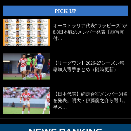
PICK UP
オーストラリア代表“ワラビーズ”が
8.8日本戦のメンバー発表【顔写真
付…
【リーグワン】2026-27シーズン移
籍加入選手まとめ（随時更新）
【日本代表】網走合宿メンバー34名
を発表。明大・伊藤龍之介ら選出。
早大…