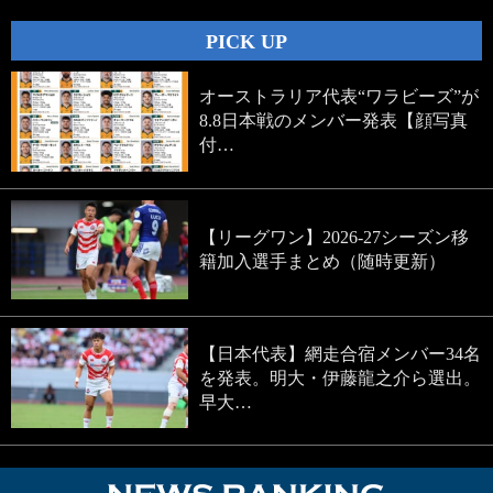
PICK UP
オーストラリア代表“ワラビーズ”が
8.8日本戦のメンバー発表【顔写真
付…
【リーグワン】2026-27シーズン移
籍加入選手まとめ（随時更新）
【日本代表】網走合宿メンバー34名
を発表。明大・伊藤龍之介ら選出。
早大…