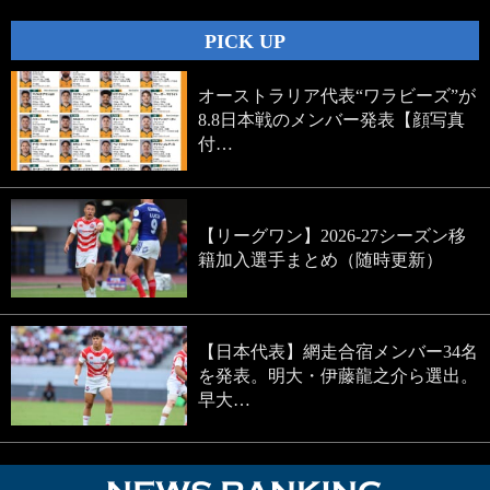
PICK UP
オーストラリア代表“ワラビーズ”が
8.8日本戦のメンバー発表【顔写真
付…
【リーグワン】2026-27シーズン移
籍加入選手まとめ（随時更新）
【日本代表】網走合宿メンバー34名
を発表。明大・伊藤龍之介ら選出。
早大…