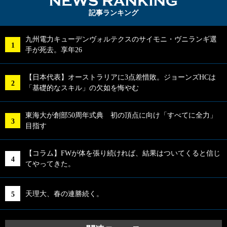
NEWS RA
記事ランキング
九州電力キューデンヴォルテクスのサイモニ・ヴニランギ選
手が死去。享年26
【日本代表】オーストラリアに3点差惜敗。ジョーンズHCは
「基礎的なスキル」の欠如を悔やむ
東海大が創部50周年式典 初の頂点に向け「すべてに全力」
目指す
【コラム】FWが体を張り続ければ、結果はついてくると信じ
てやってきた。
天理大、春の連勝続く。