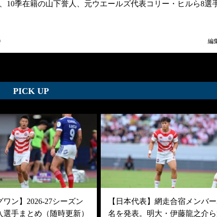
、10季在籍の山下誉人、元ウエールズ代表コリー・ヒルら8選
0
編
PICK UP
ワン】2026-27シーズン
【日本代表】網走合宿メンバー3
入選手まとめ（随時更新）
名を発表。明大・伊藤龍之介ら