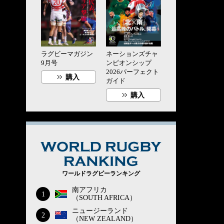
ラグビーマガジン
ネーションズチャ
9月号
ンピオンシップ
2026パーフェクト
購入
ガイド
購入
WORLD RUG
ワールドラグビーランキング
南アフリカ
1
（SOUTH AFRICA）
ニュージーランド
2
（NEW ZEALAND）