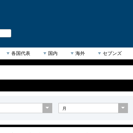
。
閉じる
各国代表
国内
海外
セブンズ
【人気キーワード】