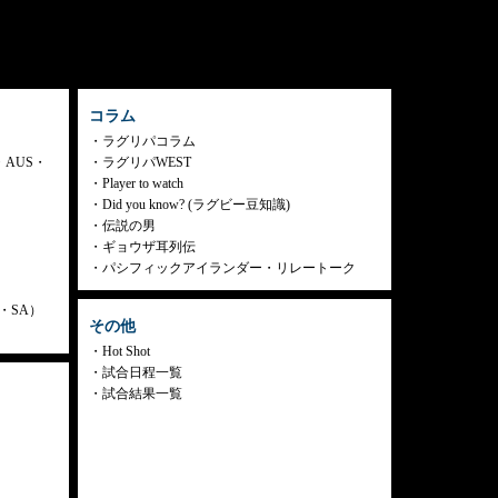
コラム
ラグリパコラム
・AUS・
ラグリパWEST
Player to watch
Did you know? (ラグビー豆知識)
伝説の男
ギョウザ耳列伝
パシフィックアイランダー・リレートーク
ly・SA）
その他
Hot Shot
試合日程一覧
試合結果一覧