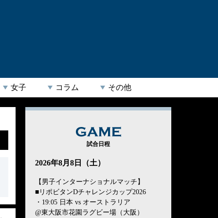
女子
コラム
その他
GAME
試合日程
2026年8月8日（土）
【男子インターナショナルマッチ】
■リポビタンDチャレンジカップ2026
・19:05 日本 vs オーストラリア
@東大阪市花園ラグビー場（大阪）