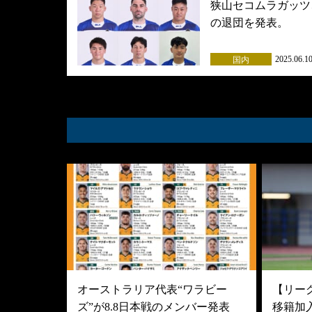
狭山セコムラガッツ
の退団を発表。
2025.06.1
国内
オーストラリア代表“ワラビー
【リーグ
ズ”が8.8日本戦のメンバー発表
移籍加