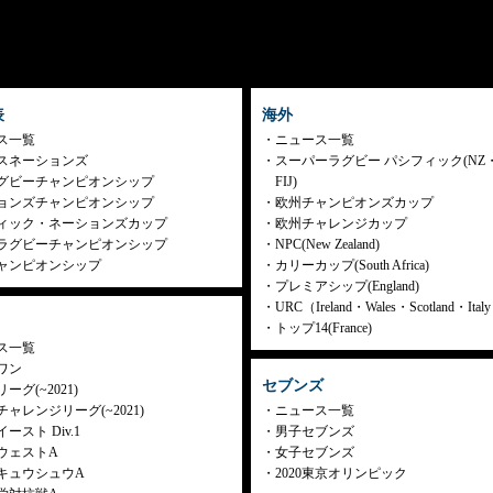
表
海外
ス一覧
ニュース一覧
スネーションズ
スーパーラグビー パシフィック(NZ
グビーチャンピオンシップ
FIJ)
ョンズチャンピオンシップ
欧州チャンピオンズカップ
ィック・ネーションズカップ
欧州チャレンジカップ
ラグビーチャンピオンシップ
NPC(New Zealand)
ャンピオンシップ
カリーカップ(South Africa)
プレミアシップ(England)
URC（Ireland・Wales・Scotland・Ita
トップ14(France)
ス一覧
ワン
セブンズ
ーグ(~2021)
ャレンジリーグ(~2021)
ニュース一覧
ースト Div.1
男子セブンズ
ウェストA
女子セブンズ
キュウシュウA
2020東京オリンピック