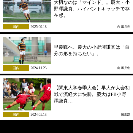
大切なのは「マインド」。慶大・小
野澤謙真、ハイパントキャッチで存
在感。
国内
2025.09.18
向 風見也
早慶戦へ。慶大の小野澤謙真は「自
分の形を持ちたい」。
国内
2024.11.23
向 風見也
【関東大学春季大会】早大が大会初
戦で流経大に快勝。慶大はFB小野
澤謙真…
国内
2024.05.13
編集部