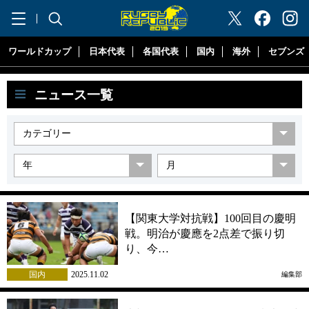
"ラグビーリパブリック"
ワールドカップ
日本代表
各国代表
国内
海外
セブンズ
ニュース一覧
【関東大学対抗戦】100回目の慶明
戦。明治が慶應を2点差で振り切
り、今…
国内
2025.11.02
編集部