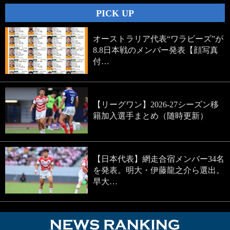
PICK UP
オーストラリア代表“ワラビーズ”が
8.8日本戦のメンバー発表【顔写真
付…
【リーグワン】2026-27シーズン移
籍加入選手まとめ（随時更新）
【日本代表】網走合宿メンバー34名
を発表。明大・伊藤龍之介ら選出。
早大…
NEWS RA