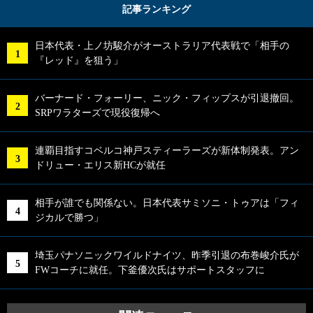
記事ランキング
日本代表・上ノ坊駿介がオーストラリア代表戦で「相手の
『レッド』を狙う」
バーナード・フォーリー、ニック・フィップスが引退撤回。
SRPワラターズで現役復帰へ
連覇目指すコベルコ神戸スティーラーズが新体制発表。アン
ドリュー・エリス新HCが就任
相手が誰でも関係ない。日本代表サミソニ・トゥアは「フィ
ジカルで勝つ」
埼玉パナソニックワイルドナイツ、昨季引退の布巻峻介氏が
FWコーチに就任。下釜優次氏はサポートスタッフに