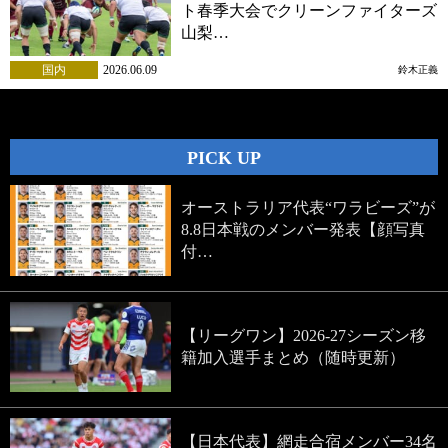
ト春季大会でクリーンファイターズ
山梨…
国内
2026.06.09
鈴木正義
PICK UP
オーストラリア代表“ワラビーズ”が
8.8日本戦のメンバー発表【顔写真
付…
【リーグワン】2026-27シーズン移
籍加入選手まとめ（随時更新）
【日本代表】網走合宿メンバー34名