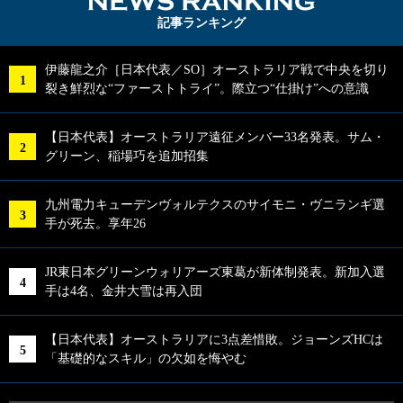
NEWS RA
記事ランキング
伊藤龍之介［日本代表／SO］オーストラリア戦で中央を切り
裂き鮮烈な“ファーストトライ”。際立つ“仕掛け”への意識
【日本代表】オーストラリア遠征メンバー33名発表。サム・
グリーン、稲場巧を追加招集
九州電力キューデンヴォルテクスのサイモニ・ヴニランギ選
手が死去。享年26
JR東日本グリーンウォリアーズ東葛が新体制発表。新加入選
手は4名、金井大雪は再入団
【日本代表】オーストラリアに3点差惜敗。ジョーンズHCは
「基礎的なスキル」の欠如を悔やむ