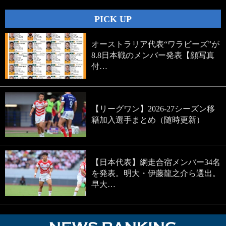
PICK UP
オーストラリア代表“ワラビーズ”が
8.8日本戦のメンバー発表【顔写真
付…
【リーグワン】2026-27シーズン移
籍加入選手まとめ（随時更新）
【日本代表】網走合宿メンバー34名
を発表。明大・伊藤龍之介ら選出。
早大…