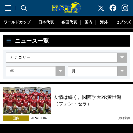
"ラグビーリパブリック"
ワールドカップ
日本代表
各国代表
国内
海外
セブンズ
ニュース一覧
友情は続く。関西学大PR黄世邏
（ファン・セラ）
国内
2024.07.04
見明亨徳