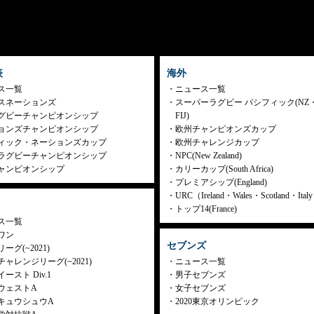
表
海外
ス一覧
ニュース一覧
スネーションズ
スーパーラグビー パシフィック(NZ
グビーチャンピオンシップ
FIJ)
ョンズチャンピオンシップ
欧州チャンピオンズカップ
ィック・ネーションズカップ
欧州チャレンジカップ
ラグビーチャンピオンシップ
NPC(New Zealand)
ャンピオンシップ
カリーカップ(South Africa)
プレミアシップ(England)
URC（Ireland・Wales・Scotland・Ita
トップ14(France)
ス一覧
ワン
セブンズ
ーグ(~2021)
ャレンジリーグ(~2021)
ニュース一覧
ースト Div.1
男子セブンズ
ウェストA
女子セブンズ
キュウシュウA
2020東京オリンピック