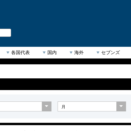
。
閉じる
各国代表
国内
海外
セブンズ
【人気キーワード】