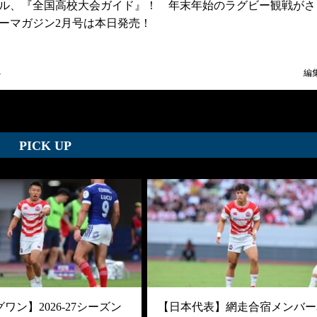
ル、『全国高校大会ガイド』！ 年末年始のラグビー観戦がさ
ーマガジン2月号は本日発売！
4
編
PICK UP
ワン】2026-27シーズン
【日本代表】網走合宿メンバー3