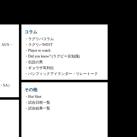
コラム
ラグリパコラム
・AUS・
ラグリパWEST
Player to watch
Did you know? (ラグビー豆知識)
伝説の男
ギョウザ耳列伝
パシフィックアイランダー・リレートーク
ly・SA）
その他
Hot Shot
試合日程一覧
試合結果一覧