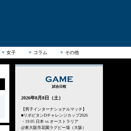
女子
コラム
その他
GAME
試合日程
2026年8月8日（土）
【男子インターナショナルマッチ】
■リポビタンDチャレンジカップ2026
・19:05 日本 vs オーストラリア
@東大阪市花園ラグビー場（大阪）