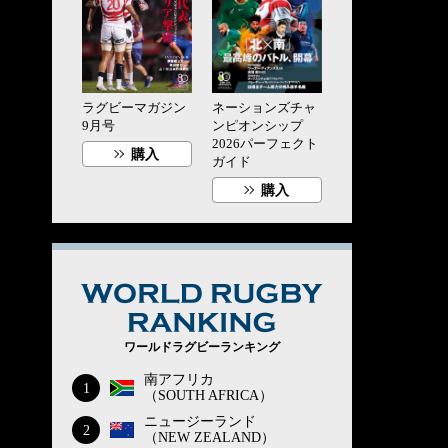
ラグビーマガジン
ネーションズチャ
9月号
ンピオンシップ
2026パーフェクト
購入
ガイド
購入
WORLD RUG
ワールドラグビーランキング
南アフリカ
1
（SOUTH AFRICA）
ニュージーランド
2
（NEW ZEALAND）