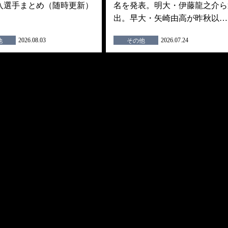
入選手まとめ（随時更新）
名を発表。明大・伊藤龍之介ら
出。早大・矢崎由高が昨秋以…
2026.08.03
2026.07.24
他
その他